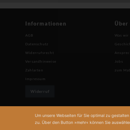
Informationen
Über
AGB
Was wir
Datenschutz
Geschic
Widerrufsrecht
Ansprec
Versandhinweise
Jobs
Zahlarten
zum Ma
Impressum
Widerruf
Um unsere Webseiten für Sie optimal zu gestalte
zu. Über den Button »mehr« können Sie auswählen, 