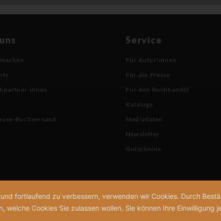
 uns
Service
 machen
Für Autor:innen
hte
Für die Presse
hpartner:innen
Für den Buchhandel
Kataloge
buse-Buchversand
Mediadaten
Newsletter
Gutscheine
n und fortlaufend zu verbessern, verwenden wir Cookies. Durch Bes
welche Cookies Sie zulassen wollen. Sie können Ihre Einwilligung je