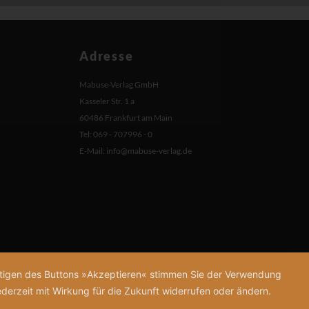
Adresse
Mabuse-Verlag GmbH
Kasseler Str. 1 a
60486 Frankfurt am Main
Tel: 069 - 707996 - 0
E-Mail:
info@mabuse-verlag.de
tätigen des Buttons »Akzeptieren« stimmen Sie der Verwendung
derzeit mit Wirkung für die Zukunft widerrufen oder ändern.