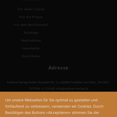
Für Autor:innen
Für die Presse
Für den Buchhandel
Kataloge
Mediadaten
Newsletter
Gutscheine
Adresse
Mabuse-Verlag GmbH
,
Kasseler Str. 1 a
,
60486 Frankfurt am Main
,
Tel: 069 -
707996 - 0
,
E-Mail:
info@mabuse-verlag.de
Um unsere Webseiten für Sie optimal zu gestalten und
fortlaufend zu verbessern, verwenden wir Cookies. Durch
Bestätigen des Buttons »Akzeptieren« stimmen Sie der