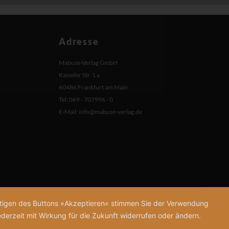
Adresse
Mabuse-Verlag GmbH
Kasseler Str. 1 a
60486 Frankfurt am Main
Tel: 069 - 707996 - 0
E-Mail:
info@mabuse-verlag.de
tätigen des Buttons »Akzeptieren« stimmen Sie der Verwendung
derzeit mit Wirkung für die Zukunft widerrufen oder ändern.