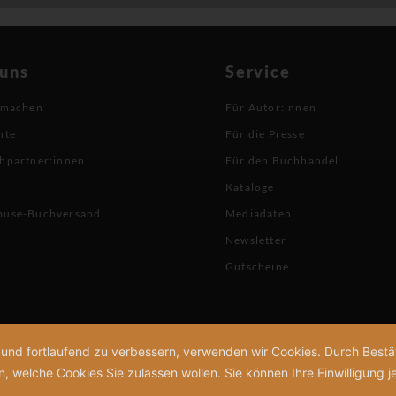
 uns
Service
 machen
Für Autor:innen
hte
Für die Presse
hpartner:innen
Für den Buchhandel
Kataloge
buse-Buchversand
Mediadaten
Newsletter
Gutscheine
n und fortlaufend zu verbessern, verwenden wir Cookies. Durch Bes
welche Cookies Sie zulassen wollen. Sie können Ihre Einwilligung je