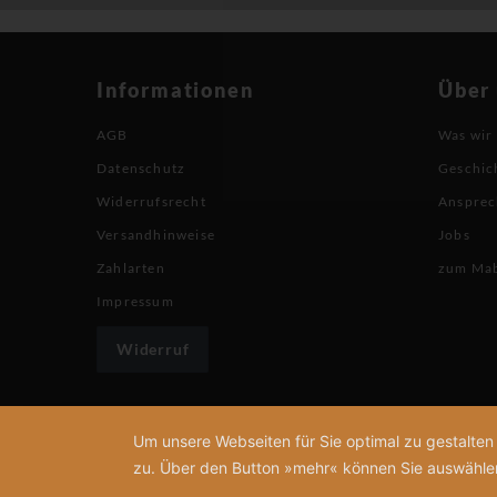
Informationen
Über
AGB
Was wir
Datenschutz
Geschic
Widerrufsrecht
Ansprec
Versandhinweise
Jobs
Zahlarten
zum Ma
Impressum
Widerruf
Um unsere Webseiten für Sie optimal zu gestalte
zu. Über den Button »mehr« können Sie auswählen, 