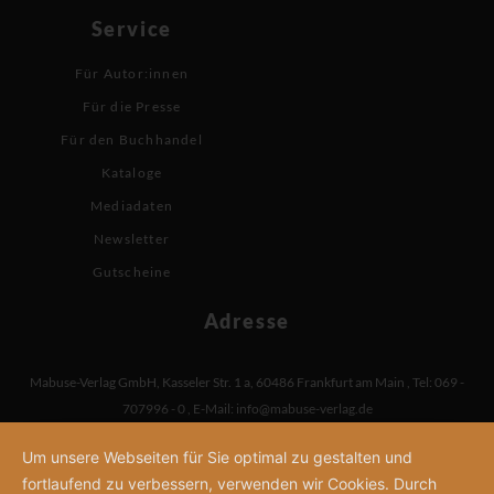
Service
Für Autor:innen
Für die Presse
Für den Buchhandel
Kataloge
Mediadaten
Newsletter
Gutscheine
Adresse
Mabuse-Verlag GmbH
,
Kasseler Str. 1 a
,
60486 Frankfurt am Main
,
Tel: 069 -
707996 - 0
,
E-Mail:
info@mabuse-verlag.de
Um unsere Webseiten für Sie optimal zu gestalten und
fortlaufend zu verbessern, verwenden wir Cookies. Durch