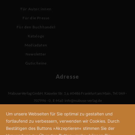
Für Autor:innen
Für die Presse
Für den Buchhandel
Kataloge
Mediadaten
Newsletter
Gutscheine
Adresse
Mabuse-Verlag GmbH
,
Kasseler Str. 1 a
,
60486 Frankfurt am Main
,
Tel: 069 -
707996 - 0
,
E-Mail:
info@mabuse-verlag.de
Um unsere Webseiten für Sie optimal zu gestalten und
fortlaufend zu verbessern, verwenden wir Cookies. Durch
Bestätigen des Buttons »Akzeptieren« stimmen Sie der