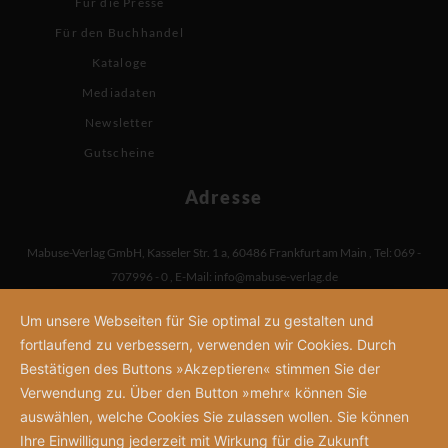
Für die Presse
Für den Buchhandel
Kataloge
Mediadaten
Newsletter
Gutscheine
Adresse
Mabuse-Verlag GmbH
,
Kasseler Str. 1 a
,
60486 Frankfurt am Main
,
Tel: 069 -
707996 - 0
,
E-Mail:
info@mabuse-verlag.de
Um unsere Webseiten für Sie optimal zu gestalten und
fortlaufend zu verbessern, verwenden wir Cookies. Durch
Bestätigen des Buttons »Akzeptieren« stimmen Sie der
Verwendung zu. Über den Button »mehr« können Sie
auswählen, welche Cookies Sie zulassen wollen. Sie können
Ihre Einwilligung jederzeit mit Wirkung für die Zukunft