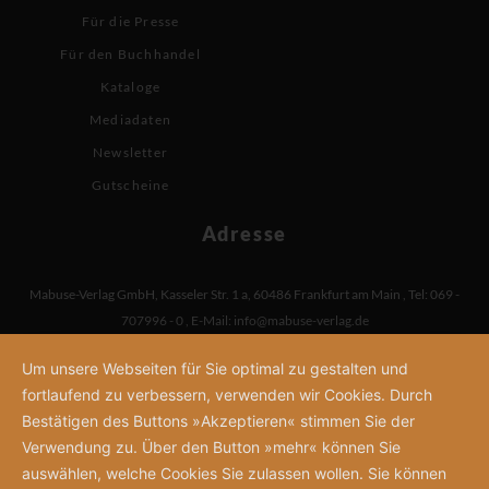
Für die Presse
Für den Buchhandel
Kataloge
Mediadaten
Newsletter
Gutscheine
Adresse
Mabuse-Verlag GmbH
,
Kasseler Str. 1 a
,
60486 Frankfurt am Main
,
Tel: 069 -
707996 - 0
,
E-Mail:
info@mabuse-verlag.de
Um unsere Webseiten für Sie optimal zu gestalten und
fortlaufend zu verbessern, verwenden wir Cookies. Durch
Bestätigen des Buttons »Akzeptieren« stimmen Sie der
Verwendung zu. Über den Button »mehr« können Sie
auswählen, welche Cookies Sie zulassen wollen. Sie können