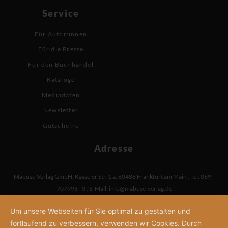
Service
Für Autor:innen
Für die Presse
Für den Buchhandel
Kataloge
Mediadaten
Newsletter
Gutscheine
Adresse
Mabuse-Verlag GmbH
,
Kasseler Str. 1 a
,
60486 Frankfurt am Main
,
Tel: 069 -
707996 - 0
,
E-Mail:
info@mabuse-verlag.de
Um unsere Webseiten für Sie optimal zu gestalten und
fortlaufend zu verbessern, verwenden wir Cookies. Durch