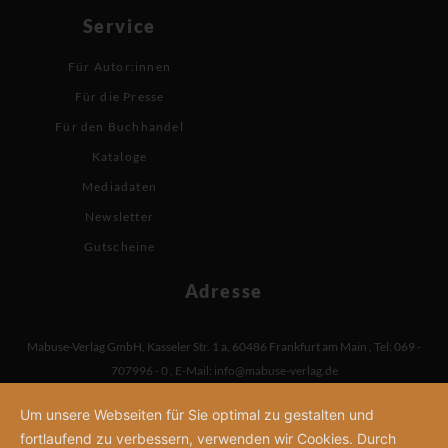
Service
Für Autor:innen
Für die Presse
Für den Buchhandel
Kataloge
Mediadaten
Newsletter
Gutscheine
Adresse
Mabuse-Verlag GmbH
,
Kasseler Str. 1 a
,
60486 Frankfurt am Main
,
Tel: 069 -
707996 - 0
,
E-Mail:
info@mabuse-verlag.de
Um unsere Webseiten für Sie optimal zu gestalten und
fortlaufend zu verbessern, verwenden wir Cookies. Durch