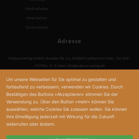
Mediadaten
Newsletter
Gutscheine
Adresse
Mabuse-Verlag GmbH
,
Kasseler Str. 1 a
,
60486 Frankfurt am Main
,
Tel: 069 -
707996 - 0
,
E-Mail:
info@mabuse-verlag.de
Um unsere Webseiten für Sie optimal zu gestalten und
fortlaufend zu verbessern, verwenden wir Cookies. Durch
Bestätigen des Buttons »Akzeptieren« stimmen Sie der
Verwendung zu. Über den Button »mehr« können Sie
auswählen, welche Cookies Sie zulassen wollen. Sie können
Ihre Einwilligung jederzeit mit Wirkung für die Zukunft
widerrufen oder ändern.