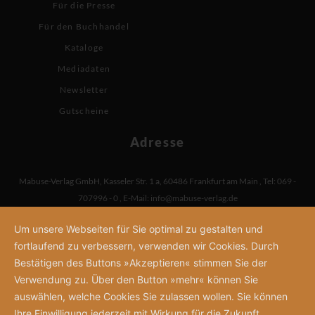
Für die Presse
Für den Buchhandel
Kataloge
Mediadaten
Newsletter
Gutscheine
Adresse
Mabuse-Verlag GmbH
,
Kasseler Str. 1 a
,
60486 Frankfurt am Main
,
Tel: 069 -
707996 - 0
,
E-Mail:
info@mabuse-verlag.de
Um unsere Webseiten für Sie optimal zu gestalten und
fortlaufend zu verbessern, verwenden wir Cookies. Durch
Bestätigen des Buttons »Akzeptieren« stimmen Sie der
Verwendung zu. Über den Button »mehr« können Sie
auswählen, welche Cookies Sie zulassen wollen. Sie können
Ihre Einwilligung jederzeit mit Wirkung für die Zukunft