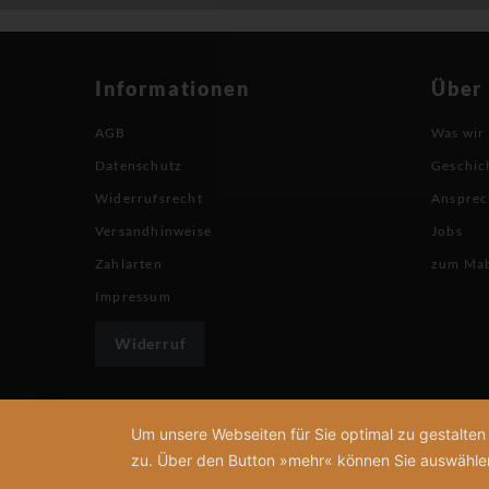
Informationen
Über
AGB
Was wir
Datenschutz
Geschic
Widerrufsrecht
Ansprec
Versandhinweise
Jobs
Zahlarten
zum Ma
Impressum
Widerruf
Um unsere Webseiten für Sie optimal zu gestalte
zu. Über den Button »mehr« können Sie auswählen, 