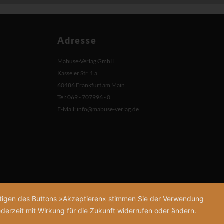
Adresse
Mabuse-Verlag GmbH
Kasseler Str. 1 a
60486 Frankfurt am Main
Tel: 069 - 707996 - 0
E-Mail:
info@mabuse-verlag.de
tätigen des Buttons »Akzeptieren« stimmen Sie der Verwendung
derzeit mit Wirkung für die Zukunft widerrufen oder ändern.