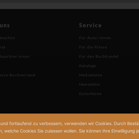
 uns
Service
 machen
Für Autor:innen
hte
Für die Presse
hpartner:innen
Für den Buchhandel
Kataloge
buse-Buchversand
Mediadaten
Newsletter
Gutscheine
n und fortlaufend zu verbessern, verwenden wir Cookies. Durch Bes
welche Cookies Sie zulassen wollen. Sie können Ihre Einwilligung je