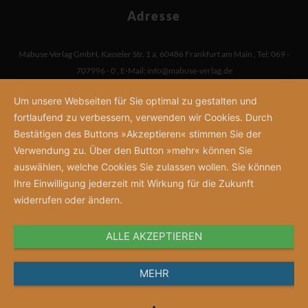
Adresse
Mabuse-Verlag GmbH
,
Kasseler Str. 1 a
,
60486 Frankfurt am Main
,
Tel: 069 -
707996 - 0
,
E-Mail:
info@mabuse-verlag.de
Um unsere Webseiten für Sie optimal zu gestalten und
fortlaufend zu verbessern, verwenden wir Cookies. Durch
Bestätigen des Buttons »Akzeptieren« stimmen Sie der
Verwendung zu. Über den Button »mehr« können Sie
auswählen, welche Cookies Sie zulassen wollen. Sie können
Ihre Einwilligung jederzeit mit Wirkung für die Zukunft
widerrufen oder ändern.
ALLE AKZEPTIEREN
MEHR