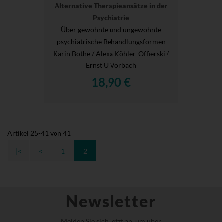
Alternative Therapieansätze in der
Psychiatrie
Über gewohnte und ungewohnte
psychiatrische Behandlungsformen
Karin Bothe / Alexa Köhler-Offierski /
Ernst U Vorbach
18,90 €
Artikel
25
-
41
von
41
|<
<
1
2
Newsletter
Melden Sie sich jetzt an, um über