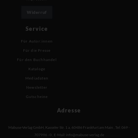
Widerruf
Service
Für Autor:innen
Für die Presse
Für den Buchhandel
Kataloge
Mediadaten
Newsletter
Gutscheine
Adresse
Mabuse-Verlag GmbH
,
Kasseler Str. 1 a
,
60486 Frankfurt am Main
,
Tel: 069 -
707996 - 0
,
E-Mail:
info@mabuse-verlag.de