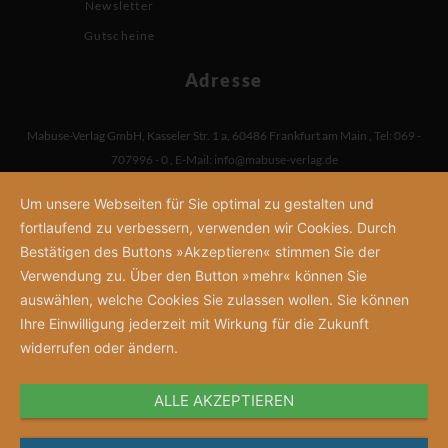
Newsletter
Gutscheine
Adresse
Mabuse-Verlag GmbH
,
Kasseler Str. 1 a
,
60486 Frankfurt am Main
,
Tel: 069 -
707996 - 0
,
E-Mail:
info@mabuse-verlag.de
Um unsere Webseiten für Sie optimal zu gestalten und
fortlaufend zu verbessern, verwenden wir Cookies. Durch
Bestätigen des Buttons »Akzeptieren« stimmen Sie der
Verwendung zu. Über den Button »mehr« können Sie
auswählen, welche Cookies Sie zulassen wollen. Sie können
Ihre Einwilligung jederzeit mit Wirkung für die Zukunft
widerrufen oder ändern.
ALLE AKZEPTIEREN