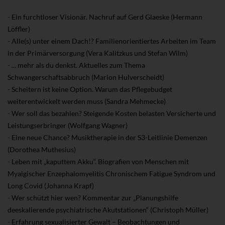
- Ein furchtloser Visionär. Nachruf auf Gerd Glaeske (Hermann
Löffler)
- Alle(s) unter einem Dach!? Familienorientiertes Arbeiten im Team
in der Primärversorgung (Vera Kalitzkus und Stefan Wilm)
- ... mehr als du denkst. Aktuelles zum Thema
Schwangerschaftsabbruch (Marion Hulverscheidt)
- Scheitern ist keine Option. Warum das Pflegebudget
weiterentwickelt werden muss (Sandra Mehmecke)
- Wer soll das bezahlen? Steigende Kosten belasten Versicherte und
Leistungserbringer (Wolfgang Wagner)
- Eine neue Chance? Musiktherapie in der S3-Leitlinie Demenzen
(Dorothea Muthesius)
- Leben mit „kaputtem Akku“. Biografien von Menschen mit
Myalgischer Enzephalomyelitis
Chronischem Fatigue Syndrom und
Long Covid (Johanna Krapf)
- Wer schützt hier wen? Kommentar zur „Planungshilfe
deeskalierende psychiatrische Akutstationen“ (Christoph Müller)
- Erfahrung sexualisierter Gewalt – Beobachtungen und