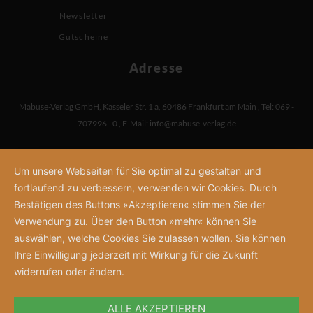
Newsletter
Gutscheine
Adresse
Mabuse-Verlag GmbH
,
Kasseler Str. 1 a
,
60486 Frankfurt am Main
,
Tel: 069 -
707996 - 0
,
E-Mail:
info@mabuse-verlag.de
Um unsere Webseiten für Sie optimal zu gestalten und
fortlaufend zu verbessern, verwenden wir Cookies. Durch
Bestätigen des Buttons »Akzeptieren« stimmen Sie der
Verwendung zu. Über den Button »mehr« können Sie
auswählen, welche Cookies Sie zulassen wollen. Sie können
Ihre Einwilligung jederzeit mit Wirkung für die Zukunft
widerrufen oder ändern.
ALLE AKZEPTIEREN