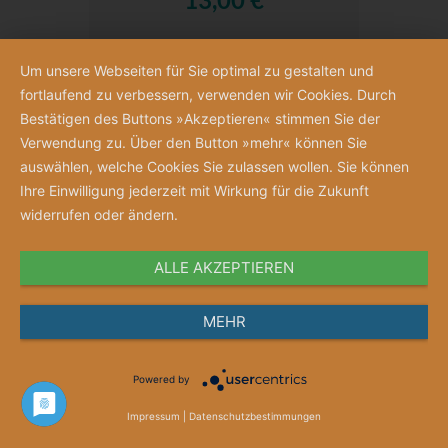
Um unsere Webseiten für Sie optimal zu gestalten und
fortlaufend zu verbessern, verwenden wir Cookies. Durch
Artikel
1
-
24
von
197
Bestätigen des Buttons »Akzeptieren« stimmen Sie der
1
2
3
...
9
>
>|
Verwendung zu. Über den Button »mehr« können Sie
auswählen, welche Cookies Sie zulassen wollen. Sie können
Ihre Einwilligung jederzeit mit Wirkung für die Zukunft
widerrufen oder ändern.
Newsletter
ALLE AKZEPTIEREN
Melden Sie sich jetzt an, um über
Neuigkeiten und Angebote informiert zu
MEHR
werden.
Powered by
Impressum
|
Datenschutzbestimmungen
Abonnieren