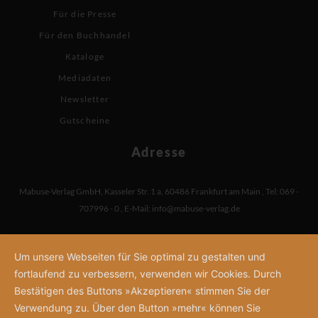
Für die Presse
Für den Buchhandel
Kataloge
Mediadaten
Newsletter
Gutscheine
Adresse
Mabuse-Verlag GmbH
,
Kasseler Str. 1 a
,
60486 Frankfurt am Main
,
Tel: 069 -
707996 - 0
,
E-Mail:
info@mabuse-verlag.de
Um unsere Webseiten für Sie optimal zu gestalten und
fortlaufend zu verbessern, verwenden wir Cookies. Durch
Bestätigen des Buttons »Akzeptieren« stimmen Sie der
Verwendung zu. Über den Button »mehr« können Sie