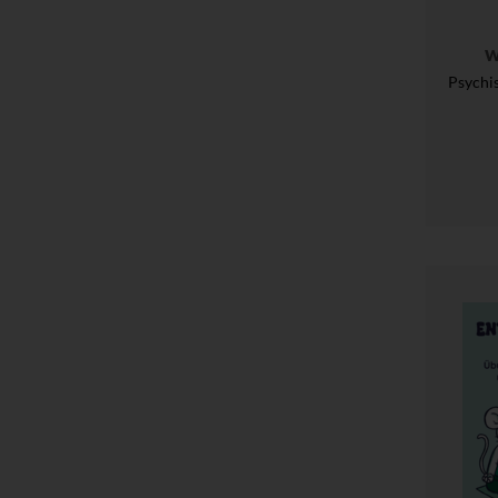
W
Psychi