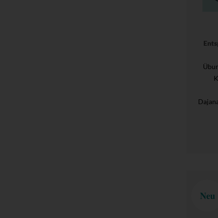
Ents
Übun
K
Dajana
Neu