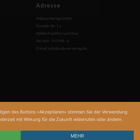
Adresse
Mabuse-Verlag GmbH
Kasseler Str. 1 a
60486 Frankfurt am Main
Tel: 069 - 707996 - 0
E-Mail:
info@mabuse-verlag.de
tätigen des Buttons »Akzeptieren« stimmen Sie der Verwendung
derzeit mit Wirkung für die Zukunft widerrufen oder ändern.
MEHR