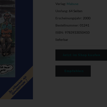
Verlag:
Mabuse
Umfang:
64 Seiten
Erscheinungsjahr:
2000
Bestellnummer:
01241
ISBN:
9783933050410
lieferbar
Jetzt im Shop kaufen
Empfehlen