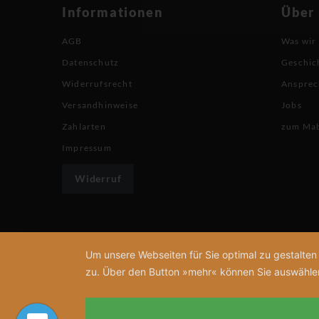
Informationen
Über
AGB
Was wir
Datenschutz
Geschic
Widerrufsrecht
Ansprec
Versandhinweise
Jobs
Zahlarten
zum Ma
Impressum
Widerruf
Um unsere Webseiten für Sie optimal zu gestalte
zu. Über den Button »mehr« können Sie auswählen, 