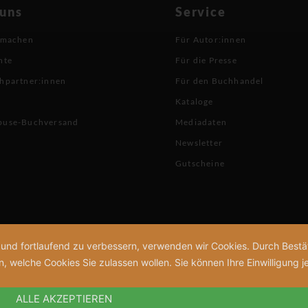
 uns
Service
 machen
Für Autor:innen
hte
Für die Presse
hpartner:innen
Für den Buchhandel
Kataloge
buse-Buchversand
Mediadaten
Newsletter
Gutscheine
n und fortlaufend zu verbessern, verwenden wir Cookies. Durch Bes
welche Cookies Sie zulassen wollen. Sie können Ihre Einwilligung je
ALLE AKZEPTIEREN