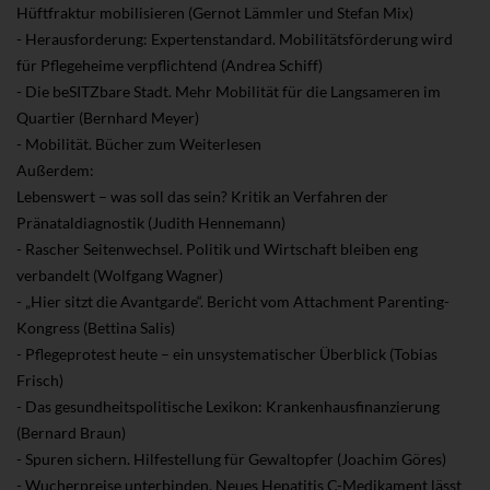
Hüftfraktur mobilisieren (Gernot Lämmler und Stefan Mix)
- Herausforderung: Expertenstandard. Mobilitätsförderung wird
für Pflegeheime verpflichtend (Andrea Schiff)
- Die beSITZbare Stadt. Mehr Mobilität für die Langsameren im
Quartier (Bernhard Meyer)
- Mobilität. Bücher zum Weiterlesen
Außerdem:
Lebenswert – was soll das sein? Kritik an Verfahren der
Pränataldiagnostik (Judith Hennemann)
- Rascher Seitenwechsel. Politik und Wirtschaft bleiben eng
verbandelt (Wolfgang Wagner)
- „Hier sitzt die Avantgarde“. Bericht vom Attachment Parenting-
Kongress (Bettina Salis)
- Pflegeprotest heute – ein unsystematischer Überblick (Tobias
Frisch)
- Das gesundheitspolitische Lexikon: Krankenhausfinanzierung
(Bernard Braun)
- Spuren sichern. Hilfestellung für Gewaltopfer (Joachim Göres)
- Wucherpreise unterbinden. Neues Hepatitis C-Medikament lässt