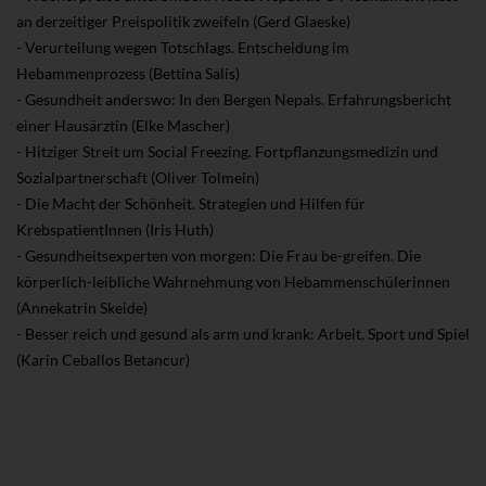
an derzeitiger Preispolitik zweifeln (Gerd Glaeske)
- Verurteilung wegen Totschlags. Entscheidung im
Hebammenprozess (Bettina Salis)
- Gesundheit anderswo: In den Bergen Nepals. Erfahrungsbericht
einer Hausärztin (Elke Mascher)
- Hitziger Streit um Social Freezing. Fortpflanzungsmedizin und
Sozialpartnerschaft (Oliver Tolmein)
- Die Macht der Schönheit. Strategien und Hilfen für
KrebspatientInnen (Iris Huth)
- Gesundheitsexperten von morgen: Die Frau be-greifen. Die
körperlich-leibliche Wahrnehmung von Hebammenschülerinnen
(Annekatrin Skeide)
- Besser reich und gesund als arm und krank: Arbeit, Sport und Spiel
(Karin Ceballos Betancur)