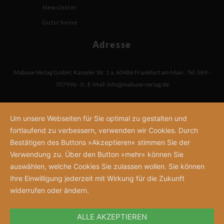
Newsletter
Gutscheine
Adresse
Mabuse-Verlag GmbH
,
Kasseler Str. 1 a
,
60486 Frankfurt am Main
,
Tel: 069 -
707996 - 0
,
E-Mail:
info@mabuse-verlag.de
Um unsere Webseiten für Sie optimal zu gestalten und
fortlaufend zu verbessern, verwenden wir Cookies. Durch
Bestätigen des Buttons »Akzeptieren« stimmen Sie der
Verwendung zu. Über den Button »mehr« können Sie
auswählen, welche Cookies Sie zulassen wollen. Sie können
Ihre Einwilligung jederzeit mit Wirkung für die Zukunft
widerrufen oder ändern.
ALLE AKZEPTIEREN