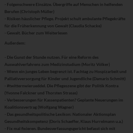
- Folgenschwere Einsätze. Übergriffe auf Menschen in helfenden
Berufen (Christoph Müller)
- Risiken häuslicher Pflege. Projekt schult ambulante Pflegekräfte
für die Früherkennung von Gewalt (Claudia Schacke)
- Gewalt. Bücher zum Weiterlesen
Außerdem:
- Die Gunst der Stunde nutzen. Für eine Reform des
Auswahlverfahrens zum Medizinstudium (Moritz Völker)
- Wenn ein junges Leben begrenzt ist. Fachtag zu Hospizarbeit und
Palliativversorgung für Kinder und Jugendliche (Damaris Schmitt)
- #twitternwierueddel. Die Pflegeszene gibt der Politik Kontra
(Yvonne Falckner und Thorsten Strasas)
- Verbesserungen für Kassenpatienten? Geplante Neuerungen im
Koalitionsvertrag (Wolfgang Wagner)
- Das gesundheitspolitische Lexikon: Nationaler Aktionsplan
Gesundheitskompetenz (Doris Schaeffer, Klaus Hurrelmann u.a.)
- Fix mal fixieren. Bundesverfassungsgericht befasst sich mit