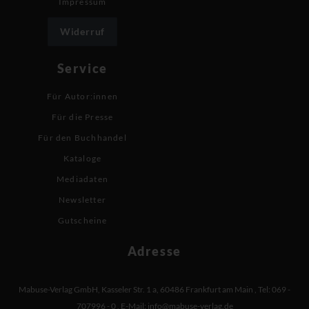
Impressum
Widerruf
Service
Für Autor:innen
Für die Presse
Für den Buchhandel
Kataloge
Mediadaten
Newsletter
Gutscheine
Adresse
Mabuse-Verlag GmbH
,
Kasseler Str. 1 a
,
60486 Frankfurt am Main
,
Tel: 069 -
707996 - 0
,
E-Mail:
info@mabuse-verlag.de