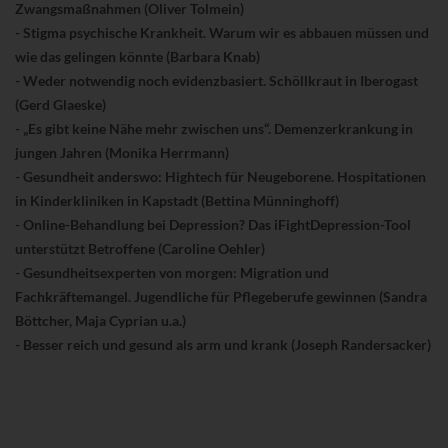
Zwangsmaßnahmen (Oliver Tolmein)
- Stigma psychische Krankheit. Warum wir es abbauen müssen und
wie das gelingen könnte (Barbara Knab)
- Weder notwendig noch evidenzbasiert. Schöllkraut in Iberogast
(Gerd Glaeske)
- „Es gibt keine Nähe mehr zwischen uns“. Demenzerkrankung in
jungen Jahren (Monika Herrmann)
- Gesundheit anderswo: Hightech für Neugeborene. Hospitationen
in Kinderkliniken in Kapstadt (Bettina Münninghoff)
- Online-Behandlung bei Depression? Das iFightDepression-Tool
unterstützt Betroffene (Caroline Oehler)
- Gesundheitsexperten von morgen: Migration und
Fachkräftemangel. Jugendliche für Pflegeberufe gewinnen (Sandra
Böttcher, Maja Cyprian u.a.)
- Besser reich und gesund als arm und krank (Joseph Randersacker)