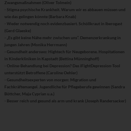
Zwangsmaßnahmen (Oliver Tolmein)
- Stigma psychische Krankheit. Warum wir es abbauen müssen und
wie das gelingen könnte (Barbara Knab)
- Weder notwendig noch evidenzbasiert. Schöllkraut in Iberogast
(Gerd Glaeske)
- „Es gibt keine Nähe mehr zwischen uns“. Demenzerkrankung in
jungen Jahren (Monika Herrmann)
- Gesundheit anderswo: Hightech für Neugeborene. Hospitationen
in Kinderkliniken in Kapstadt (Bettina Münninghoff)
- Online-Behandlung bei Depression? Das iFightDepression-Tool
unterstützt Betroffene (Caroline Oehler)
- Gesundheitsexperten von morgen: Migration und
Fachkräftemangel. Jugendliche für Pflegeberufe gewinnen (Sandra
Böttcher, Maja Cyprian u.a.)
- Besser reich und gesund als arm und krank (Joseph Randersacker)