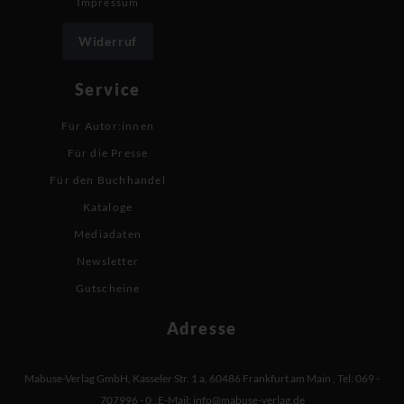
Impressum
Widerruf
Service
Für Autor:innen
Für die Presse
Für den Buchhandel
Kataloge
Mediadaten
Newsletter
Gutscheine
Adresse
Mabuse-Verlag GmbH
,
Kasseler Str. 1 a
,
60486 Frankfurt am Main
,
Tel: 069 -
707996 - 0
,
E-Mail:
info@mabuse-verlag.de