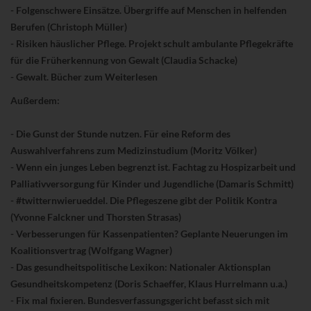
- Folgenschwere Einsätze. Übergriffe auf Menschen in helfenden
Berufen (Christoph Müller)
- Risiken häuslicher Pflege. Projekt schult ambulante Pflegekräfte
für die Früherkennung von Gewalt (Claudia Schacke)
- Gewalt. Bücher zum Weiterlesen
Außerdem:
- Die Gunst der Stunde nutzen. Für eine Reform des
Auswahlverfahrens zum Medizinstudium (Moritz Völker)
- Wenn ein junges Leben begrenzt ist. Fachtag zu Hospizarbeit und
Palliativversorgung für Kinder und Jugendliche (Damaris Schmitt)
- #twitternwierueddel. Die Pflegeszene gibt der Politik Kontra
(Yvonne Falckner und Thorsten Strasas)
- Verbesserungen für Kassenpatienten? Geplante Neuerungen im
Koalitionsvertrag (Wolfgang Wagner)
- Das gesundheitspolitische Lexikon: Nationaler Aktionsplan
Gesundheitskompetenz (Doris Schaeffer, Klaus Hurrelmann u.a.)
- Fix mal fixieren. Bundesverfassungsgericht befasst sich mit