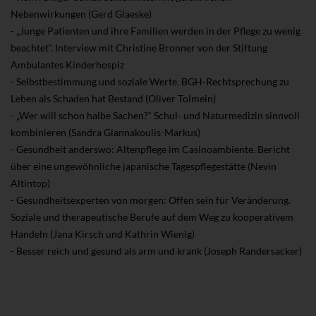
Nebenwirkungen (Gerd Glaeske)
- „Junge Patienten und ihre Familien werden in der Pflege zu wenig
beachtet“. Interview mit Christine Bronner von der Stiftung
Ambulantes Kinderhospiz
- Selbstbestimmung und soziale Werte. BGH-Rechtsprechung zu
Leben als Schaden hat Bestand (Oliver Tolmein)
- „Wer will schon halbe Sachen?“ Schul- und Naturmedizin sinnvoll
kombinieren (Sandra Giannakoulis-Markus)
- Gesundheit anderswo: Altenpflege im Casinoambiente. Bericht
über eine ungewöhnliche japanische Tagespflegestätte (Nevin
Altintop)
- Gesundheitsexperten von morgen: Offen sein für Veränderung.
Soziale und therapeutische Berufe auf dem Weg zu kooperativem
Handeln (Jana Kirsch und Kathrin Wienig)
- Besser reich und gesund als arm und krank (Joseph Randersacker)