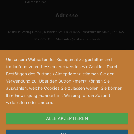
Gutscheine
Adresse
Mabuse-Verlag GmbH
,
Kasseler Str. 1 a
,
60486 Frankfurt am Main
,
Tel: 069 -
707996 - 0
,
E-Mail:
info@mabuse-verlag.de
Um unsere Webseiten für Sie optimal zu gestalten und
fortlaufend zu verbessern, verwenden wir Cookies. Durch
Bestätigen des Buttons »Akzeptieren« stimmen Sie der
Verwendung zu. Über den Button »mehr« können Sie
auswählen, welche Cookies Sie zulassen wollen. Sie können
Ihre Einwilligung jederzeit mit Wirkung für die Zukunft
widerrufen oder ändern.
ALLE AKZEPTIEREN