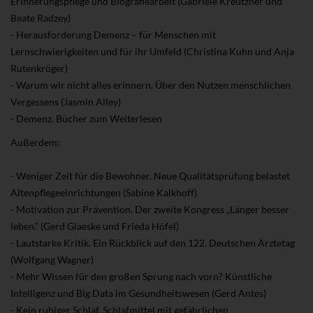
Erinnerungspflege und Biografiearbeit (Gabriele Kreutzner und
Beate Radzey)
- Herausforderung Demenz – für Menschen mit
Lernschwierigkeiten und für ihr Umfeld (Christina Kuhn und Anja
Rutenkröger)
- Warum wir nicht alles erinnern. Über den Nutzen menschlichen
Vergessens (Jasmin Alley)
- Demenz. Bücher zum Weiterlesen
Außerdem:
- Weniger Zeit für die Bewohner. Neue Qualitätsprüfung belastet
Altenpflegeeinrichtungen (Sabine Kalkhoff)
- Motivation zur Prävention. Der zweite Kongress „Länger besser
leben.“ (Gerd Glaeske und Frieda Höfel)
- Lautstarke Kritik. Ein Rückblick auf den 122. Deutschen Ärztetag
(Wolfgang Wagner)
- Mehr Wissen für den großen Sprung nach vorn? Künstliche
Intelligenz und Big Data im Gesundheitswesen (Gerd Antes)
- Kein ruhiger Schlaf. Schlafmittel mit gefährlichen