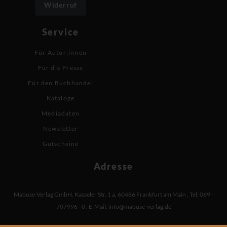
Widerruf
Service
Für Autor:innen
Für die Presse
Für den Buchhandel
Kataloge
Mediadaten
Newsletter
Gutscheine
Adresse
Mabuse-Verlag GmbH
,
Kasseler Str. 1 a
,
60486 Frankfurt am Main
,
Tel: 069 -
707996 - 0
,
E-Mail:
info@mabuse-verlag.de