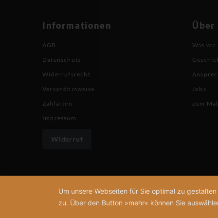
Informationen
Über
AGB
Was wir
Datenschutz
Geschic
Widerrufsrecht
Ansprec
Versandhinweise
Jobs
Zahlarten
zum Ma
Impressum
Widerruf
Um unsere Webseiten für Sie optimal zu gestalte
zu. Über den Button »mehr« können Sie auswählen, 