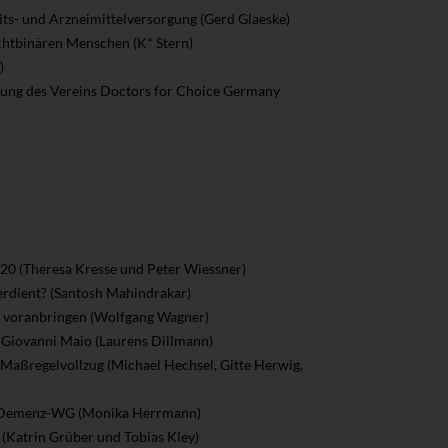
its- und Arzneimittelversorgung (Gerd Glaeske)
chtbinären Menschen (K* Stern)
)
llung des Vereins Doctors for Choice Germany
20 (Theresa Kresse und Peter Wiessner)
verdient? (Santosh Mahindrakar)
kte voranbringen (Wolfgang Wagner)
 Giovanni Maio (Laurens Dillmann)
n Maßregelvollzug (Michael Hechsel, Gitte Herwig,
ner Demenz-WG (Monika Herrmann)
s (Katrin Grüber und Tobias Kley)