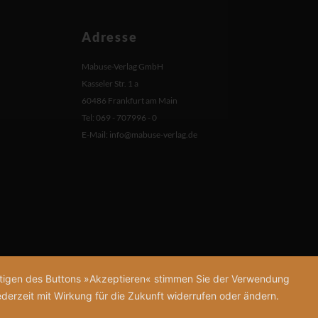
Adresse
Mabuse-Verlag GmbH
Kasseler Str. 1 a
60486 Frankfurt am Main
Tel: 069 - 707996 - 0
E-Mail:
info@mabuse-verlag.de
tätigen des Buttons »Akzeptieren« stimmen Sie der Verwendung
derzeit mit Wirkung für die Zukunft widerrufen oder ändern.