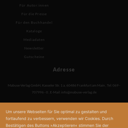
Für Autor:innen
Für die Presse
Für den Buchhandel
Kataloge
Mediadaten
Newsletter
Gutscheine
Adresse
Mabuse-Verlag GmbH
,
Kasseler Str. 1 a
,
60486 Frankfurt am Main
,
Tel: 069 -
707996 - 0
,
E-Mail:
info@mabuse-verlag.de
Um unsere Webseiten für Sie optimal zu gestalten und
fortlaufend zu verbessern, verwenden wir Cookies. Durch
Bestätigen des Buttons »Akzeptieren« stimmen Sie der