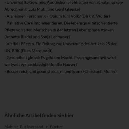
- Unverhoffte Gewinne. Apotheken profitierten von Schutzmasken-
Abrechnung (Lutz Muth und Gerd Glaeske)
- Alzheimer-Forschung – Opium fürs Volk? (Dirk K. Wolter)
- Palliative Care implementieren. Die lebensqualitätsorientierte
Pflege von alten Menschen in der letzten Lebensphase stärken
(Annette Riedel und Sonja Lehmeyer)
- Vielfalt Pflegen. Ein Beitrag zur Umsetzung des Artikels 25 der
UN-BRK (Ellen Marquardt)
- Gesundheit global: Es geht um Macht. Frauengesundheit wird
weltweit vernachlässigt (Monika Hauser)
- Besser reich und gesund als arm und krank (Christoph Müller)
Ähnliche Artikel finden Sie hier
Mabuse-Buchversand
>
Bücher