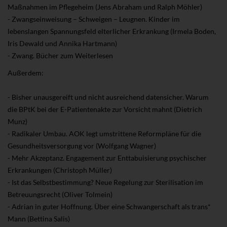
Maßnahmen im Pflegeheim (Jens Abraham und Ralph Möhler)
- Zwangseinweisung – Schweigen – Leugnen. Kinder im
lebenslangen Spannungsfeld elterlicher Erkrankung (Irmela Boden,
Iris Dewald und Annika Hartmann)
- Zwang. Bücher zum Weiterlesen
Außerdem:
- Bisher unausgereift und nicht ausreichend datensicher. Warum
die BPtK bei der E-Patientenakte zur Vorsicht mahnt (Dietrich
Munz)
- Radikaler Umbau. AOK legt umstrittene Reformpläne für die
Gesundheitsversorgung vor (Wolfgang Wagner)
- Mehr Akzeptanz. Engagement zur Enttabuisierung psychischer
Erkrankungen (Christoph Müller)
- Ist das Selbstbestimmung? Neue Regelung zur Sterilisation im
Betreuungsrecht (Oliver Tolmein)
- Adrian in guter Hoffnung. Über eine Schwangerschaft als trans*
Mann (Bettina Salis)