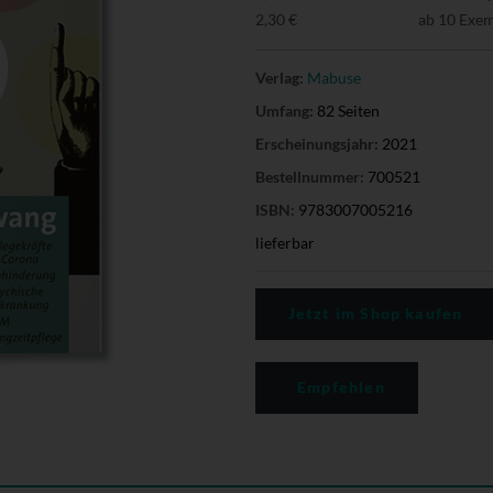
2,30 €
ab 10 Exe
Verlag:
Mabuse
Umfang:
82 Seiten
Erscheinungsjahr:
2021
Bestellnummer:
700521
ISBN:
9783007005216
lieferbar
Jetzt im Shop kaufen
Empfehlen