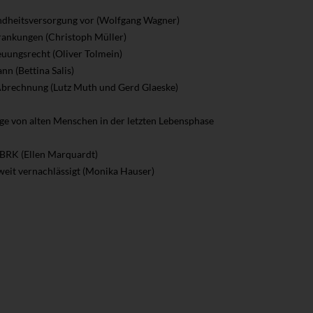
ndheitsversorgung vor (Wolfgang Wagner)
rankungen (Christoph Müller)
euungsrecht (Oliver Tolmein)
nn (Bettina Salis)
Abrechnung (Lutz Muth und Gerd Glaeske)
lege von alten Menschen in der letzten Lebensphase
N-BRK (Ellen Marquardt)
weit vernachlässigt (Monika Hauser)