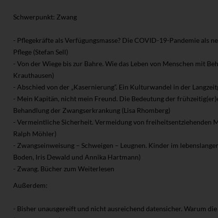
Schwerpunkt: Zwang
- Pflegekräfte als Verfügungsmasse? Die COVID-19-Pandemie als ne
Pflege (Stefan Sell)
- Von der Wiege bis zur Bahre. Wie das Leben von Menschen mit Be
Krauthausen)
- Abschied von der „Kasernierung“. Ein Kulturwandel in der Langzeit
- Mein Kapitän, nicht mein Freund. Die Bedeutung der frühzeitig(er
Behandlung der Zwangserkrankung (Lisa Rhomberg)
- Vermeintliche Sicherheit. Vermeidung von freiheitsentziehende
Ralph Möhler)
- Zwangseinweisung – Schweigen – Leugnen. Kinder im lebenslangen
Boden, Iris Dewald und Annika Hartmann)
- Zwang. Bücher zum Weiterlesen
Außerdem:
- Bisher unausgereift und nicht ausreichend datensicher. Warum die