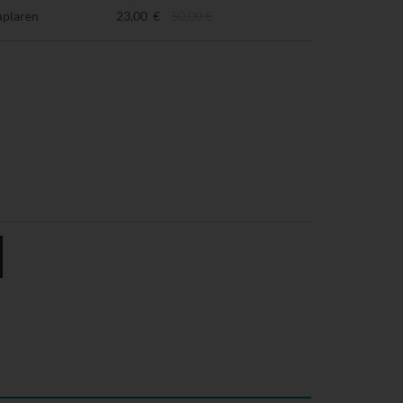
mplaren
23,00 €
50,00 €