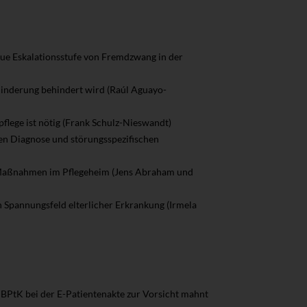
ue Eskalationsstufe von Fremdzwang in der
hinderung behindert wird (Raúl Aguayo-
pflege ist nötig (Frank Schulz-Nieswandt)
)en Diagnose und störungsspezifischen
n Maßnahmen im Pflegeheim (Jens Abraham und
 Spannungsfeld elterlicher Erkrankung (Irmela
 BPtK bei der E-Patientenakte zur Vorsicht mahnt