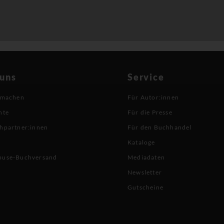
 uns
Service
 machen
Für Autor:innen
hte
Für die Presse
hpartner:innen
Für den Buchhandel
Kataloge
buse-Buchversand
Mediadaten
Newsletter
Gutscheine