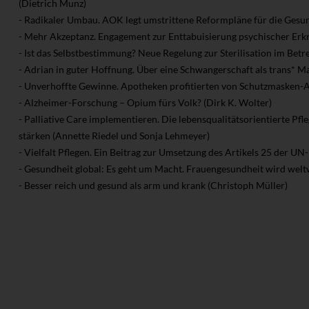
(Dietrich Munz)
- Radikaler Umbau. AOK legt umstrittene Reformpläne für die Gesu
- Mehr Akzeptanz. Engagement zur Enttabuisierung psychischer Erk
- Ist das Selbstbestimmung? Neue Regelung zur Sterilisation im Betr
- Adrian in guter Hoffnung. Über eine Schwangerschaft als trans* Ma
- Unverhoffte Gewinne. Apotheken profitierten von Schutzmasken-
- Alzheimer-Forschung – Opium fürs Volk? (Dirk K. Wolter)
- Palliative Care implementieren. Die lebensqualitätsorientierte Pf
stärken (Annette Riedel und Sonja Lehmeyer)
- Vielfalt Pflegen. Ein Beitrag zur Umsetzung des Artikels 25 der U
- Gesundheit global: Es geht um Macht. Frauengesundheit wird welt
- Besser reich und gesund als arm und krank (Christoph Müller)