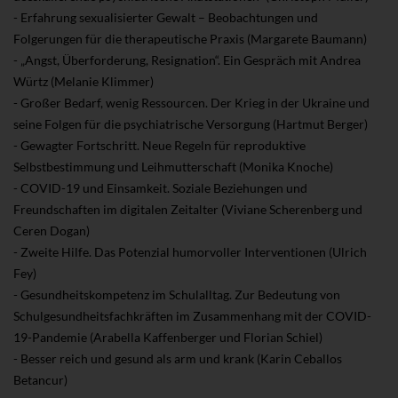
- Erfahrung sexualisierter Gewalt – Beobachtungen und
Folgerungen für die therapeutische Praxis (Margarete Baumann)
- „Angst, Überforderung, Resignation“. Ein Gespräch mit Andrea
Würtz (Melanie Klimmer)
- Großer Bedarf, wenig Ressourcen. Der Krieg in der Ukraine und
seine Folgen für die psychiatrische Versorgung (Hartmut Berger)
- Gewagter Fortschritt. Neue Regeln für reproduktive
Selbstbestimmung und Leihmutterschaft (Monika Knoche)
- COVID-19 und Einsamkeit. Soziale Beziehungen und
Freundschaften im digitalen Zeitalter (Viviane Scherenberg und
Ceren Dogan)
- Zweite Hilfe. Das Potenzial humorvoller Interventionen (Ulrich
Fey)
- Gesundheitskompetenz im Schulalltag. Zur Bedeutung von
Schulgesundheitsfachkräften im Zusammenhang mit der COVID-
19-Pandemie (Arabella Kaffenberger und Florian Schiel)
- Besser reich und gesund als arm und krank (Karin Ceballos
Betancur)