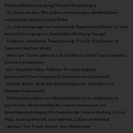
Kinderpalliativversorgung (Theresia Rosenberger)
- Zu Hause sterben. Wie äußere Anwendungen alle Beteiligten
unterstützen können (Gerda Zölle)
- Zu viele Verlegungen am Lebensende. Regionale Leitlinien für eine
bessere Versorgung von Sterbenden (Wolfgang George)
- Diagnose: anhaltende Trauerstörung. Prof. Dr. Rita Rosner im
Gespräch (Barbara Knab)
- Wenn der Tod ins Leben bricht. Kinder durch die Trauer begleiten
(Damaris Schlemmer)
- Der Tod gehört dazu. Plädoyer für einen anderen
gesellschaftlichen Umgang mit Verstorbenen (Ajana Holz)
- Kreuze, Steine, Tänze. Die Bestattungskultur verändert sich
(Stephan Hadraschek)
- Mentale Gesundheit von Sterbebegleiter:innen. Interviews zu
psychischer Widerstandskraft, inneren Ressourcen und
Bewältigungsstrategien (Michaela Burger, Valerie Hertwig, Carina
Pfab, Johanna Schmidt, Julia Seifried, Catherine Wieland)
- Sterben, Tod, Trauer. Bücher zum Weiterlesen