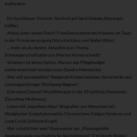
Außerdem:
- Ein furchtloser Visionär. Nachruf auf Gerd Glaeske (Hermann
Löffler)
- Alle(s) unter einem Dach!? Familienorientiertes Arbeiten im Team
in der Primärversorgung (Vera Kalitzkus und Stefan Wilm)
- ... mehr als du denkst. Aktuelles zum Thema
Schwangerschaftsabbruch (Marion Hulverscheidt)
- Scheitern ist keine Option. Warum das Pflegebudget
weiterentwickelt werden muss (Sandra Mehmecke)
- Wer soll das bezahlen? Steigende Kosten belasten Versicherte und
Leistungserbringer (Wolfgang Wagner)
- Eine neue Chance? Musiktherapie in der S3-Leitlinie Demenzen
(Dorothea Muthesius)
- Leben mit „kaputtem Akku“. Biografien von Menschen mit
Myalgischer Enzephalomyelitis
Chronischem Fatigue Syndrom und
Long Covid (Johanna Krapf)
- Wer schützt hier wen? Kommentar zur „Planungshilfe
deeskalierende psychiatrische Akutstationen“ (Christoph Müller)