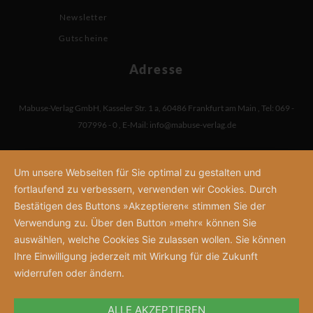
Newsletter
Gutscheine
Adresse
Mabuse-Verlag GmbH
,
Kasseler Str. 1 a
,
60486 Frankfurt am Main
,
Tel: 069 -
707996 - 0
,
E-Mail:
info@mabuse-verlag.de
Um unsere Webseiten für Sie optimal zu gestalten und
fortlaufend zu verbessern, verwenden wir Cookies. Durch
Bestätigen des Buttons »Akzeptieren« stimmen Sie der
Verwendung zu. Über den Button »mehr« können Sie
auswählen, welche Cookies Sie zulassen wollen. Sie können
Ihre Einwilligung jederzeit mit Wirkung für die Zukunft
widerrufen oder ändern.
ALLE AKZEPTIEREN