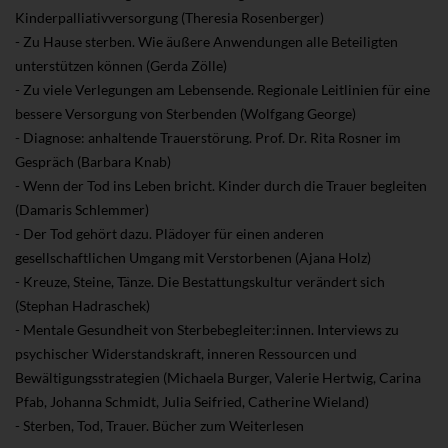
Kinderpalliativversorgung (Theresia Rosenberger)
- Zu Hause sterben. Wie äußere Anwendungen alle Beteiligten
unterstützen können (Gerda Zölle)
- Zu viele Verlegungen am Lebensende. Regionale Leitlinien für eine
bessere Versorgung von Sterbenden (Wolfgang George)
- Diagnose: anhaltende Trauerstörung. Prof. Dr. Rita Rosner im
Gespräch (Barbara Knab)
- Wenn der Tod ins Leben bricht. Kinder durch die Trauer begleiten
(Damaris Schlemmer)
- Der Tod gehört dazu. Plädoyer für einen anderen
gesellschaftlichen Umgang mit Verstorbenen (Ajana Holz)
- Kreuze, Steine, Tänze. Die Bestattungskultur verändert sich
(Stephan Hadraschek)
- Mentale Gesundheit von Sterbebegleiter:innen. Interviews zu
psychischer Widerstandskraft, inneren Ressourcen und
Bewältigungsstrategien (Michaela Burger, Valerie Hertwig, Carina
Pfab, Johanna Schmidt, Julia Seifried, Catherine Wieland)
- Sterben, Tod, Trauer. Bücher zum Weiterlesen