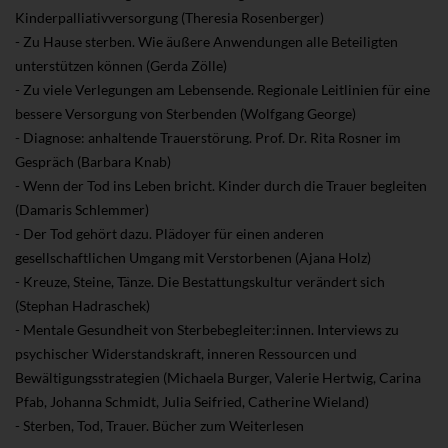
Kinderpalliativversorgung (Theresia Rosenberger)
- Zu Hause sterben. Wie äußere Anwendungen alle Beteiligten
unterstützen können (Gerda Zölle)
- Zu viele Verlegungen am Lebensende. Regionale Leitlinien für eine
bessere Versorgung von Sterbenden (Wolfgang George)
- Diagnose: anhaltende Trauerstörung. Prof. Dr. Rita Rosner im
Gespräch (Barbara Knab)
- Wenn der Tod ins Leben bricht. Kinder durch die Trauer begleiten
(Damaris Schlemmer)
- Der Tod gehört dazu. Plädoyer für einen anderen
gesellschaftlichen Umgang mit Verstorbenen (Ajana Holz)
- Kreuze, Steine, Tänze. Die Bestattungskultur verändert sich
(Stephan Hadraschek)
- Mentale Gesundheit von Sterbebegleiter:innen. Interviews zu
psychischer Widerstandskraft, inneren Ressourcen und
Bewältigungsstrategien (Michaela Burger, Valerie Hertwig, Carina
Pfab, Johanna Schmidt, Julia Seifried, Catherine Wieland)
- Sterben, Tod, Trauer. Bücher zum Weiterlesen