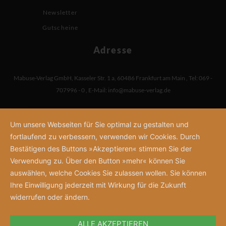
Newsletter
Gutscheine
Adresse
Mabuse-Verlag GmbH
,
Kasseler Str. 1 a
,
60486 Frankfurt am Main
,
Tel: 069 -
707996 - 0
,
E-Mail:
info@mabuse-verlag.de
Um unsere Webseiten für Sie optimal zu gestalten und
fortlaufend zu verbessern, verwenden wir Cookies. Durch
Bestätigen des Buttons »Akzeptieren« stimmen Sie der
Verwendung zu. Über den Button »mehr« können Sie
auswählen, welche Cookies Sie zulassen wollen. Sie können
Ihre Einwilligung jederzeit mit Wirkung für die Zukunft
widerrufen oder ändern.
ALLE AKZEPTIEREN