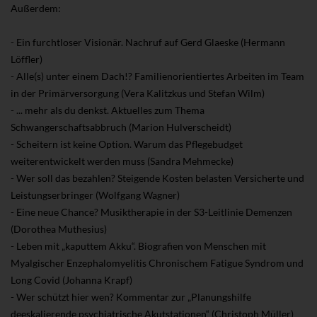
Außerdem:
- Ein furchtloser Visionär. Nachruf auf Gerd Glaeske (Hermann
Löffler)
- Alle(s) unter einem Dach!? Familienorientiertes Arbeiten im Team
in der Primärversorgung (Vera Kalitzkus und Stefan Wilm)
- ... mehr als du denkst. Aktuelles zum Thema
Schwangerschaftsabbruch (Marion Hulverscheidt)
- Scheitern ist keine Option. Warum das Pflegebudget
weiterentwickelt werden muss (Sandra Mehmecke)
- Wer soll das bezahlen? Steigende Kosten belasten Versicherte und
Leistungserbringer (Wolfgang Wagner)
- Eine neue Chance? Musiktherapie in der S3-Leitlinie Demenzen
(Dorothea Muthesius)
- Leben mit „kaputtem Akku“. Biografien von Menschen mit
Myalgischer Enzephalomyelitis
Chronischem Fatigue Syndrom und
Long Covid (Johanna Krapf)
- Wer schützt hier wen? Kommentar zur „Planungshilfe
deeskalierende psychiatrische Akutstationen“ (Christoph Müller)