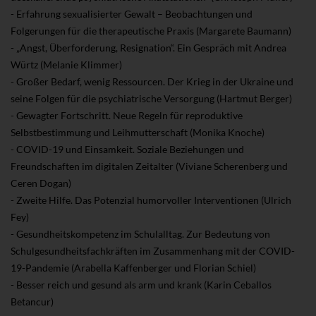
- Erfahrung sexualisierter Gewalt – Beobachtungen und
Folgerungen für die therapeutische Praxis (Margarete Baumann)
- „Angst, Überforderung, Resignation“. Ein Gespräch mit Andrea
Würtz (Melanie Klimmer)
- Großer Bedarf, wenig Ressourcen. Der Krieg in der Ukraine und
seine Folgen für die psychiatrische Versorgung (Hartmut Berger)
- Gewagter Fortschritt. Neue Regeln für reproduktive
Selbstbestimmung und Leihmutterschaft (Monika Knoche)
- COVID-19 und Einsamkeit. Soziale Beziehungen und
Freundschaften im digitalen Zeitalter (Viviane Scherenberg und
Ceren Dogan)
- Zweite Hilfe. Das Potenzial humorvoller Interventionen (Ulrich
Fey)
- Gesundheitskompetenz im Schulalltag. Zur Bedeutung von
Schulgesundheitsfachkräften im Zusammenhang mit der COVID-
19-Pandemie (Arabella Kaffenberger und Florian Schiel)
- Besser reich und gesund als arm und krank (Karin Ceballos
Betancur)