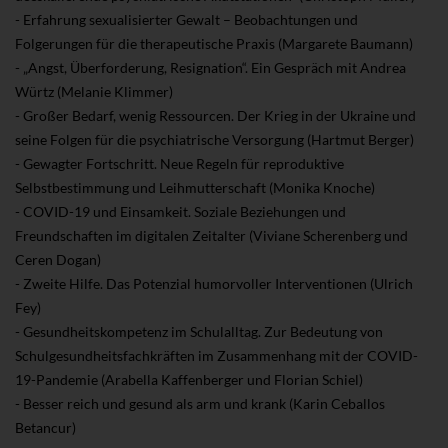
- Erfahrung sexualisierter Gewalt – Beobachtungen und
Folgerungen für die therapeutische Praxis (Margarete Baumann)
- „Angst, Überforderung, Resignation“. Ein Gespräch mit Andrea
Würtz (Melanie Klimmer)
- Großer Bedarf, wenig Ressourcen. Der Krieg in der Ukraine und
seine Folgen für die psychiatrische Versorgung (Hartmut Berger)
- Gewagter Fortschritt. Neue Regeln für reproduktive
Selbstbestimmung und Leihmutterschaft (Monika Knoche)
- COVID-19 und Einsamkeit. Soziale Beziehungen und
Freundschaften im digitalen Zeitalter (Viviane Scherenberg und
Ceren Dogan)
- Zweite Hilfe. Das Potenzial humorvoller Interventionen (Ulrich
Fey)
- Gesundheitskompetenz im Schulalltag. Zur Bedeutung von
Schulgesundheitsfachkräften im Zusammenhang mit der COVID-
19-Pandemie (Arabella Kaffenberger und Florian Schiel)
- Besser reich und gesund als arm und krank (Karin Ceballos
Betancur)