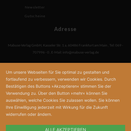
Newsletter
Gutscheine
Adresse
Mabuse-Verlag GmbH
,
Kasseler Str. 1 a
,
60486 Frankfurt am Main
,
Tel: 069 -
707996 - 0
,
E-Mail:
info@mabuse-verlag.de
Um unsere Webseiten für Sie optimal zu gestalten und
fortlaufend zu verbessern, verwenden wir Cookies. Durch
Bestätigen des Buttons »Akzeptieren« stimmen Sie der
Verwendung zu. Über den Button »mehr« können Sie
auswählen, welche Cookies Sie zulassen wollen. Sie können
Ihre Einwilligung jederzeit mit Wirkung für die Zukunft
widerrufen oder ändern.
ALLE AKZEPTIEREN