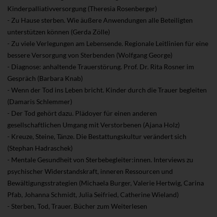
Kinderpalliativversorgung (Theresia Rosenberger)
- Zu Hause sterben. Wie äußere Anwendungen alle Beteiligten
unterstützen können (Gerda Zölle)
- Zu viele Verlegungen am Lebensende. Regionale Leitlinien für eine
bessere Versorgung von Sterbenden (Wolfgang George)
- Diagnose: anhaltende Trauerstörung. Prof. Dr. Rita Rosner im
Gespräch (Barbara Knab)
- Wenn der Tod ins Leben bricht. Kinder durch die Trauer begleiten
(Damaris Schlemmer)
- Der Tod gehört dazu. Plädoyer für einen anderen
gesellschaftlichen Umgang mit Verstorbenen (Ajana Holz)
- Kreuze, Steine, Tänze. Die Bestattungskultur verändert sich
(Stephan Hadraschek)
- Mentale Gesundheit von Sterbebegleiter:innen. Interviews zu
psychischer Widerstandskraft, inneren Ressourcen und
Bewältigungsstrategien (Michaela Burger, Valerie Hertwig, Carina
Pfab, Johanna Schmidt, Julia Seifried, Catherine Wieland)
- Sterben, Tod, Trauer. Bücher zum Weiterlesen