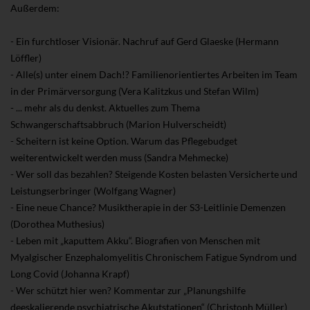
Außerdem:
- Ein furchtloser Visionär. Nachruf auf Gerd Glaeske (Hermann
Löffler)
- Alle(s) unter einem Dach!? Familienorientiertes Arbeiten im Team
in der Primärversorgung (Vera Kalitzkus und Stefan Wilm)
- ... mehr als du denkst. Aktuelles zum Thema
Schwangerschaftsabbruch (Marion Hulverscheidt)
- Scheitern ist keine Option. Warum das Pflegebudget
weiterentwickelt werden muss (Sandra Mehmecke)
- Wer soll das bezahlen? Steigende Kosten belasten Versicherte und
Leistungserbringer (Wolfgang Wagner)
- Eine neue Chance? Musiktherapie in der S3-Leitlinie Demenzen
(Dorothea Muthesius)
- Leben mit „kaputtem Akku“. Biografien von Menschen mit
Myalgischer Enzephalomyelitis
Chronischem Fatigue Syndrom und
Long Covid (Johanna Krapf)
- Wer schützt hier wen? Kommentar zur „Planungshilfe
deeskalierende psychiatrische Akutstationen“ (Christoph Müller)