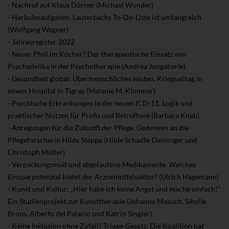
- Nachruf auf Klaus Dörner (Michael Wunder)
- Herkulesaufgaben. Lauterbachs To-Do-Liste ist umfangreich
(Wolfgang Wagner)
- Jahresregister 2022
- Neuer Pfeil im Köcher? Der therapeutische Einsatz von
Psychedelika in der Psychotherapie (Andrea Jungaberle)
- Gesundheit global: Übermenschliches leisten. Kriegsalltag in
einem Hospital in Tigray (Melanie M. Klimmer)
- Psychische Erkrankungen in der neuen ICD-11. Logik und
praktischer Nutzen für Profis und Betroffene (Barbara Knab)
- Anregungen für die Zukunft der Pflege. Gedenken an die
Pflegeforscherin Hilde Steppe (Hilde Schädle-Deininger und
Christoph Müller)
- Verpackungsmüll und abgelaufene Medikamente. Welches
Einsparpotenzial bietet der Arzneimittelsektor? (Ulrich Hagemann)
- Kunst und Kultur: „Hier habe ich keine Angst und mache einfach!“
Ein Studienprojekt zur Kunsttherapie (Johanna Masuch, Sibylle
Brons, Alberto del Palacio und Katrin Singler)
- Keine Inklusion ohne Zufall? Triage-Gesetz: Die Koalition hat