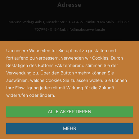
Adresse
Mabuse-Verlag GmbH
,
Kasseler Str. 1 a
,
60486 Frankfurt am Main
,
Tel: 069 -
707996 - 0
,
E-Mail:
info@mabuse-verlag.de
Um unsere Webseiten für Sie optimal zu gestalten und
fortlaufend zu verbessern, verwenden wir Cookies. Durch
Bestätigen des Buttons »Akzeptieren« stimmen Sie der
Verwendung zu. Über den Button »mehr« können Sie
auswählen, welche Cookies Sie zulassen wollen. Sie können
Ihre Einwilligung jederzeit mit Wirkung für die Zukunft
widerrufen oder ändern.
ALLE AKZEPTIEREN
MEHR