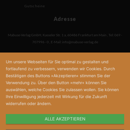
Gutscheine
Adresse
Mabuse-Verlag GmbH
,
Kasseler Str. 1 a
,
60486 Frankfurt am Main
,
Tel: 069 -
707996 - 0
,
E-Mail:
info@mabuse-verlag.de
Um unsere Webseiten für Sie optimal zu gestalten und
fortlaufend zu verbessern, verwenden wir Cookies. Durch
Bestätigen des Buttons »Akzeptieren« stimmen Sie der
Verwendung zu. Über den Button »mehr« können Sie
auswählen, welche Cookies Sie zulassen wollen. Sie können
Ihre Einwilligung jederzeit mit Wirkung für die Zukunft
widerrufen oder ändern.
ALLE AKZEPTIEREN