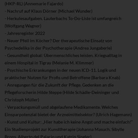
(HKP-RL) (Annemarie Fajardo)
- Nachruf auf Klaus Dörner (Michael Wunder)
- Herkulesaufgaben. Lauterbachs To-Do-Liste ist umfangreich
(Wolfgang Wagner)
- Jahresregister 2022
- Neuer Pfeil im Köcher? Der therapeutische Einsatz von
Psychedelika in der Psychotherapie (Andrea Jungaberle)
- Gesundheit global: Übermenschliches leisten. Kriegsalltag in
einem Hospital in Tigray (Melanie M. Klimmer)
- Psychische Erkrankungen in der neuen ICD-11. Logik und
praktischer Nutzen für Profis und Betroffene (Barbara Knab)
- Anregungen für die Zukunft der Pflege. Gedenken an die
Pflegeforscherin Hilde Steppe (Hilde Schädle-Deininger und
Christoph Müller)
- Verpackungsmüll und abgelaufene Medikamente. Welches
Einsparpotenzial bietet der Arzneimittelsektor? (Ulrich Hagemann)
- Kunst und Kultur: „Hier habe ich keine Angst und mache einfach!“
Ein Studienprojekt zur Kunsttherapie (Johanna Masuch, Sibylle
Brons, Alberto del Palacio und Katrin Singler)