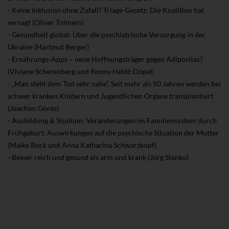
- Keine Inklusion ohne Zufall? Triage-Gesetz: Die Koalition hat
versagt (Oliver Tolmein)
- Gesundheit global: Über die psychiatrische Versorgung in der
Ukraine (Hartmut Berger)
- Ernährungs-Apps – neue Hoffnungsträger gegen Adipositas?
(Viviane Scherenberg und Ronny Heldt-Döpel)
- „Man steht dem Tod sehr nahe“. Seit mehr als 50 Jahren werden bei
schwer kranken Kindern und Jugendlichen Organe transplantiert
(Joachim Göres)
- Ausbildung & Studium: Veränderungen im Familiensystem durch
Frühgeburt. Auswirkungen auf die psychische Situation der Mutter
(Maike Bock und Anna Katharina Schwarzkopf)
- Besser reich und gesund als arm und krank (Jörg Stanko)