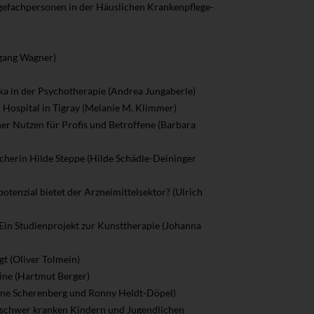
efachpersonen in der Häuslichen Krankenpflege-
fgang Wagner)
ka in der Psychotherapie (Andrea Jungaberle)
m Hospital in Tigray (Melanie M. Klimmer)
er Nutzen für Profis und Betroffene (Barbara
scherin Hilde Steppe (Hilde Schädle-Deininger
enzial bietet der Arzneimittelsektor? (Ulrich
 Ein Studienprojekt zur Kunsttherapie (Johanna
gt (Oliver Tolmein)
aine (Hartmut Berger)
iane Scherenberg und Ronny Heldt-Döpel)
ei schwer kranken Kindern und Jugendlichen