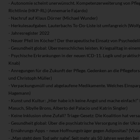
- Autonomie scheint unerwünscht. Kompetenzerweiterung von Pfleg
Richtlinie (HKP-RL) (Annemarie Fajardo)
- Nachruf auf Klaus Dörner (Michael Wunder)
- Herkulesaufgaben. Lauterbachs To-Do-Liste ist umfangreich (Wol
- Jahresregister 2022
- Neuer Pfeil im Köcher? Der therapeutische Einsatz von Psychedeli
- Gesundheit global: Übermenschliches leisten. Kriegsalltag in eine
- Psychische Erkrankungen in der neuen ICD-11. Logik und praktisch
Knab)
- Anregungen für die Zukunft der Pflege. Gedenken an die Pflegefor
und Christoph Müller)
- Verpackungsmüll und abgelaufene Medikamente. Welches Einsparpot
Hagemann)
- Kunst und Kultur: „Hier habe ich keine Angst und mache einfach!“
Masuch, Sibylle Brons, Alberto del Palacio und Katrin Singler)
- Keine Inklusion ohne Zufall? Triage-Gesetz: Die Koalition hat versa
- Gesundheit global: Über die psychiatrische Versorgung in der Ukr
- Ernährungs-Apps – neue Hoffnungsträger gegen Adipositas? (Viv
- „Man steht dem Tod sehr nahe“. Seit mehr als 50 Jahren werden b