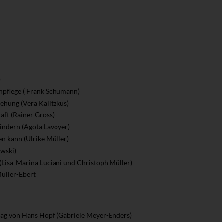
)
enpflege ( Frank Schumann)
ehung (Vera Kalitzkus)
aft (Rainer Gross)
indern (Agota Lavoyer)
n kann (Ulrike Müller)
owski)
(Lisa-Marina Luciani und Christoph Müller)
Müller-Ebert
tag von Hans Hopf (Gabriele Meyer-Enders)