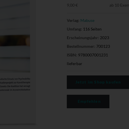
9,00 €
ab 10 Exe
Verlag:
Mabuse
Umfang:
116 Seiten
Erscheinungsjahr:
2023
Bestellnummer:
700123
ISBN:
9780007001231
lieferbar
Jetzt im Shop kaufen
Empfehlen