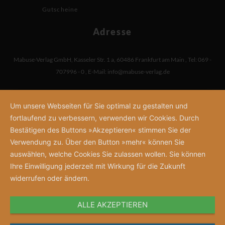
Gutscheine
Adresse
Mabuse-Verlag GmbH
,
Kasseler Str. 1 a
,
60486 Frankfurt am Main
,
Tel: 069 -
707996 - 0
,
E-Mail:
info@mabuse-verlag.de
Um unsere Webseiten für Sie optimal zu gestalten und
fortlaufend zu verbessern, verwenden wir Cookies. Durch
Bestätigen des Buttons »Akzeptieren« stimmen Sie der
Verwendung zu. Über den Button »mehr« können Sie
auswählen, welche Cookies Sie zulassen wollen. Sie können
Ihre Einwilligung jederzeit mit Wirkung für die Zukunft
widerrufen oder ändern.
ALLE AKZEPTIEREN