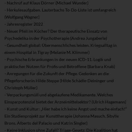
- Nachruf auf Klaus Dörner (Michael Wunder)
- Herkulesaufgaben. Lauterbachs To-Do-Liste ist umfangreich
(Wolfgang Wagner)
- Jahresregister 2022
- Neuer Pfeil im Köcher? Der therapeutische Einsatz von
Psychedelika in der Psychotherapie (Andrea Jungaberle)
- Gesundheit global: Übermenschliches leisten. Kriegsalltag in
einem Hospital in Tigray (Melanie M. Klimmer)
- Psychische Erkrankungen in der neuen ICD-11. Logik und
praktischer Nutzen für Profis und Betroffene (Barbara Knab)
- Anregungen für die Zukunft der Pflege. Gedenken an die
Pflegeforscherin Hilde Steppe (Hilde Schädle-Deininger und
Christoph Müller)
- Verpackungsmüll und abgelaufene Medikamente. Welches
Einsparpotenzial bietet der Arzneimittelsektor? (Ulrich Hagemann)
- Kunst und Kultur: „Hier habe ich keine Angst und mache einfach!“
Ein Studienprojekt zur Kunsttherapie (Johanna Masuch, Sibylle
Brons, Alberto del Palacio und Katrin Singler)
- Keine Inklusion ohne Zufall? Triage-Gesetz: Die Koalition hat