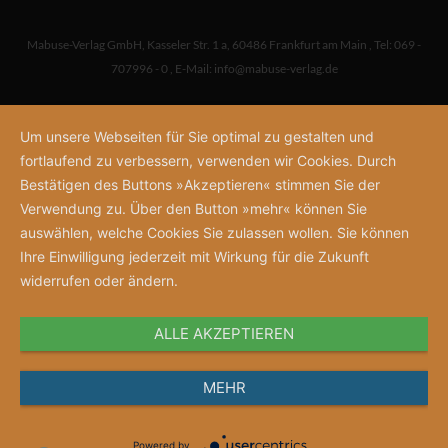
Mabuse-Verlag GmbH
,
Kasseler Str. 1 a
,
60486 Frankfurt am Main
,
Tel: 069 -
707996 - 0
,
E-Mail:
info@mabuse-verlag.de
Um unsere Webseiten für Sie optimal zu gestalten und
fortlaufend zu verbessern, verwenden wir Cookies. Durch
Bestätigen des Buttons »Akzeptieren« stimmen Sie der
Verwendung zu. Über den Button »mehr« können Sie
auswählen, welche Cookies Sie zulassen wollen. Sie können
Ihre Einwilligung jederzeit mit Wirkung für die Zukunft
widerrufen oder ändern.
ALLE AKZEPTIEREN
MEHR
Powered by