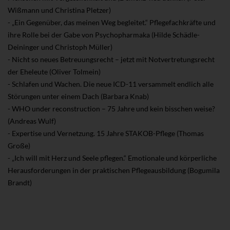
Wißmann und Christina Pletzer)
- „Ein Gegenüber, das meinen Weg begleitet.“ Pflegefachkräfte und
ihre Rolle bei der Gabe von Psychopharmaka (Hilde Schädle-
Deininger und Christoph Müller)
- Nicht so neues Betreuungsrecht – jetzt mit Notvertretungsrecht
der Eheleute (Oliver Tolmein)
- Schlafen und Wachen. Die neue ICD-11 versammelt endlich alle
Störungen unter einem Dach (Barbara Knab)
- WHO under reconstruction – 75 Jahre und kein bisschen weise?
(Andreas Wulf)
- Expertise und Vernetzung. 15 Jahre STAKOB-Pflege (Thomas
Große)
- „Ich will mit Herz und Seele pflegen.“ Emotionale und körperliche
Herausforderungen in der praktischen Pflegeausbildung (Bogumila
Brandt)