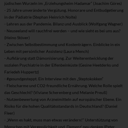
jüdischen Wurzeln im „Erziehungsheim Hadamar“ (Joachim Göres)
- 25 Jahre unveränderte Vergütung. Honorare und Entbudgetierung
in der Pädiatrie (Stephan Heinrich Nolte)
- Lehren aus der Pandemie. Bilanz und Ausblick (Wolfgang Wagner)
- Neuseeland will rauchfrei werden – und wie sieht es bei uns aus?
(Heino Stöver)
- Zwischen Selbstbestimmung und Kostenträgern. Einblicke in ein
Leben mit persönlicher Assistenz (Laura Mench)
- Aufklärung statt Dämonisierung. Zur Weiterentwicklung der
sozialen Psychiatrie in der Elfenbeinküste (Gesine Heetderks und
Fariedeh Huppertz)
- #gesundgesteppt. Ein Interview mit den „Steptokokken“
- Fleischarme und CO2-freundliche Ernährung. Welche Rolle spielt
das Geschlecht? (Viviane Scherenberg und Melanie Preuß)
- Nutzenbewertung von Arzneimitteln auf europäischer Ebene. Ein
Risiko für die hohen Qualitätsstandards in Deutschland? (Daniel
Fleer)
- „Wenn es hakt, muss man etwas verändern!“ Unterstützung von
Menschen mit Vergesslichkeit und ‚Demenz‘ neu denken (Peter