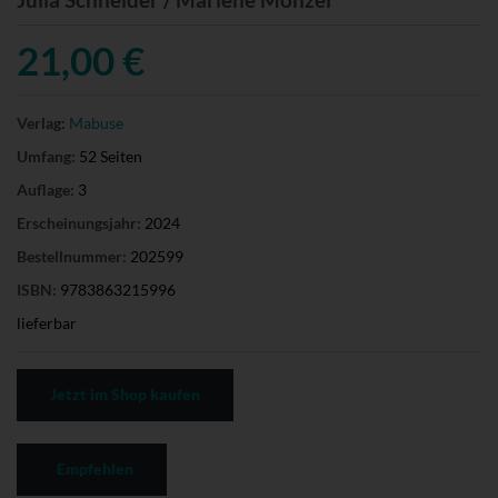
21,00 €
Verlag:
Mabuse
Umfang:
52 Seiten
Auflage:
3
Erscheinungsjahr:
2024
Bestellnummer:
202599
ISBN:
9783863215996
lieferbar
Jetzt im Shop kaufen
Empfehlen