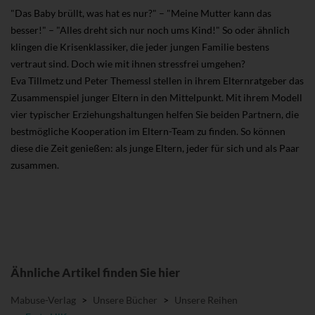
"Das Baby brüllt, was hat es nur?" – "Meine Mutter kann das
besser!" – "Alles dreht sich nur noch ums Kind!" So oder ähnlich
klingen die Krisenklassiker, die jeder jungen Familie bestens
vertraut sind. Doch wie mit ihnen stressfrei umgehen?
Eva Tillmetz und Peter Themessl stellen in ihrem Elternratgeber das
Zusammenspiel junger Eltern in den Mittelpunkt. Mit ihrem Modell
vier typischer Erziehungshaltungen helfen Sie beiden Partnern, die
bestmögliche Kooperation im Eltern-Team zu finden. So können
diese die Zeit genießen: als junge Eltern, jeder für sich und als Paar
zusammen.
Ähnliche Artikel finden Sie hier
Mabuse-Verlag
>
Unsere Bücher
>
Unsere Reihen