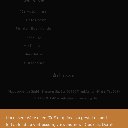
Für Autor:innen
Für die Presse
Für den Buchhandel
Kataloge
Mediadaten
Newsletter
Gutscheine
Adresse
Mabuse-Verlag GmbH
,
Kasseler Str. 1 a
,
60486 Frankfurt am Main
,
Tel: 069 -
707996 - 0
,
E-Mail:
info@mabuse-verlag.de
Um unsere Webseiten für Sie optimal zu gestalten und
fortlaufend zu verbessern, verwenden wir Cookies. Durch