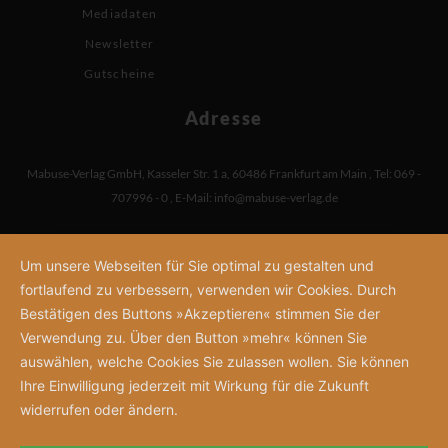
Mediadaten
Newsletter
Gutscheine
Adresse
Mabuse-Verlag GmbH
,
Kasseler Str. 1 a
,
60486 Frankfurt am Main
,
Tel: 069 -
707996 - 0
,
E-Mail:
info@mabuse-verlag.de
Um unsere Webseiten für Sie optimal zu gestalten und
fortlaufend zu verbessern, verwenden wir Cookies. Durch
Bestätigen des Buttons »Akzeptieren« stimmen Sie der
Verwendung zu. Über den Button »mehr« können Sie
auswählen, welche Cookies Sie zulassen wollen. Sie können
Ihre Einwilligung jederzeit mit Wirkung für die Zukunft
widerrufen oder ändern.