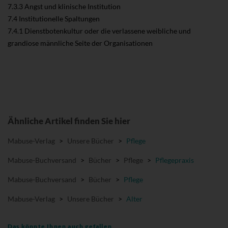
7.3.3 Angst und klinische Institution
7.4 Institutionelle Spaltungen
7.4.1 Dienstbotenkultur oder die verlassene weibliche und
grandiose männliche Seite der Organisationen
Ähnliche Artikel finden Sie hier
Mabuse-Verlag
>
Unsere Bücher
>
Pflege
Mabuse-Buchversand
>
Bücher
>
Pflege
>
Pflegepraxis
Mabuse-Buchversand
>
Bücher
>
Pflege
Mabuse-Verlag
>
Unsere Bücher
>
Alter
Das könnte Ihnen auch gefallen