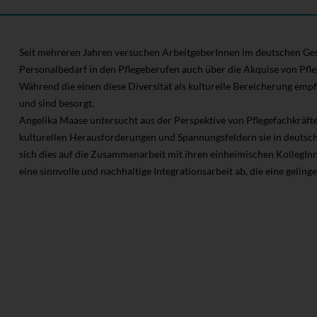
Seit mehreren Jahren versuchen ArbeitgeberInnen im deutschen Ge
Personalbedarf in den Pflegeberufen auch über die Akquise von Pfl
Während die einen diese Diversität als kulturelle Bereicherung empf
und sind besorgt.
Angelika Maase untersucht aus der Perspektive von Pflegefachkräften
kulturellen Herausforderungen und Spannungsfeldern sie in deutsc
sich dies auf die Zusammenarbeit mit ihren einheimischen KollegInn
eine sinnvolle und nachhaltige Integrationsarbeit ab, die eine gelinge