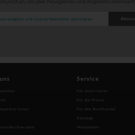
ich jetzt an, um über Neuigkeiten und Angebote informiert
Abonn
 uns
Service
 machen
Für Autor:innen
hte
Für die Presse
hpartner:innen
Für den Buchhandel
Kataloge
buse-Buchversand
Mediadaten