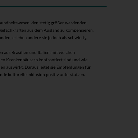
sundheitswesen, den stetig größer werdenden
egefachkräften aus dem Ausland zu kompensieren.
inden, erleben andere sie jedoch als schwierig
 aus Brasilien und Italien, mit welchen
hen Krankenhäusern konfrontiert sind und wie
en auswirkt. Daraus leitet sie Empfehlungen für
nde kulturelle Inklusion positiv unterstützen.