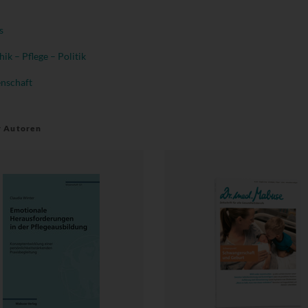
s
hik – Pflege – Politik
enschaft
r Autoren