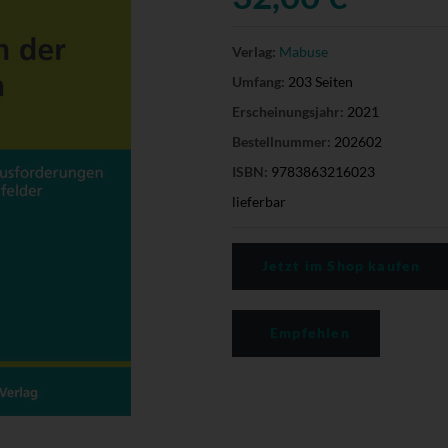
Verlag:
Mabuse
Umfang:
203 Seiten
Erscheinungsjahr:
2021
Bestellnummer:
202602
ISBN:
9783863216023
lieferbar
Jetzt im Shop kaufen
Empfehlen