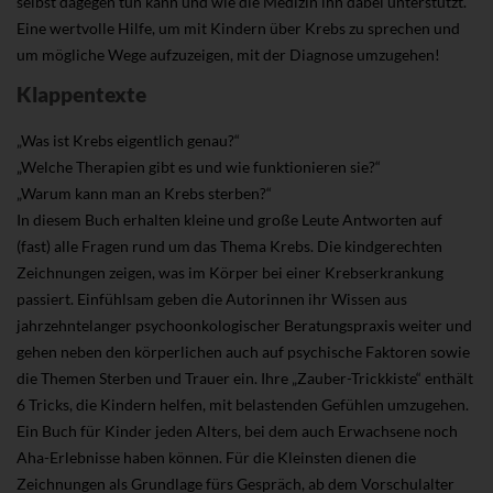
selbst dagegen tun kann und wie die Medizin ihn dabei unterstützt.
Eine wertvolle Hilfe, um mit Kindern über Krebs zu sprechen und
um mögliche Wege aufzuzeigen, mit der Diagnose umzugehen!
Klappentexte
„Was ist Krebs eigentlich genau?“
„Welche Therapien gibt es und wie funktionieren sie?“
„Warum kann man an Krebs sterben?“
In diesem Buch erhalten kleine und große Leute Antworten auf
(fast) alle Fragen rund um das Thema Krebs. Die kindgerechten
Zeichnungen zeigen, was im Körper bei einer Krebserkrankung
passiert. Einfühlsam geben die Autorinnen ihr Wissen aus
jahrzehntelanger psychoonkologischer Beratungspraxis weiter und
gehen neben den körperlichen auch auf psychische Faktoren sowie
die Themen Sterben und Trauer ein. Ihre „Zauber-Trickkiste“ enthält
6 Tricks, die Kindern helfen, mit belastenden Gefühlen umzugehen.
Ein Buch für Kinder jeden Alters, bei dem auch Erwachsene noch
Aha-Erlebnisse haben können. Für die Kleinsten dienen die
Zeichnungen als Grundlage fürs Gespräch, ab dem Vorschulalter