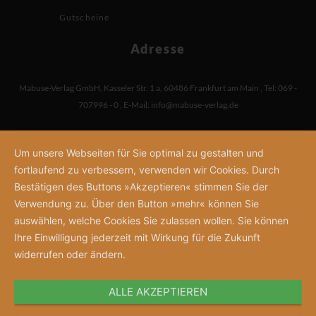
Gutscheine
Adresse
Mabuse-Verlag GmbH
,
Kasseler Str. 1 a
,
60486 Frankfurt am Main
,
Tel: 069 -
707996 - 0
,
E-Mail:
info@mabuse-verlag.de
Um unsere Webseiten für Sie optimal zu gestalten und
fortlaufend zu verbessern, verwenden wir Cookies. Durch
Bestätigen des Buttons »Akzeptieren« stimmen Sie der
Verwendung zu. Über den Button »mehr« können Sie
auswählen, welche Cookies Sie zulassen wollen. Sie können
Ihre Einwilligung jederzeit mit Wirkung für die Zukunft
widerrufen oder ändern.
ALLE AKZEPTIEREN