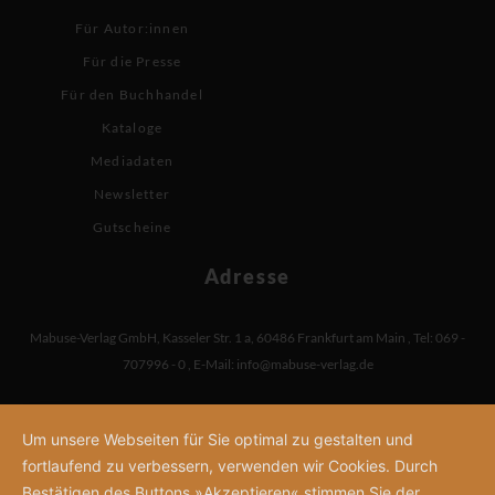
Für Autor:innen
Für die Presse
Für den Buchhandel
Kataloge
Mediadaten
Newsletter
Gutscheine
Adresse
Mabuse-Verlag GmbH
,
Kasseler Str. 1 a
,
60486 Frankfurt am Main
,
Tel: 069 -
707996 - 0
,
E-Mail:
info@mabuse-verlag.de
Um unsere Webseiten für Sie optimal zu gestalten und
fortlaufend zu verbessern, verwenden wir Cookies. Durch
Bestätigen des Buttons »Akzeptieren« stimmen Sie der