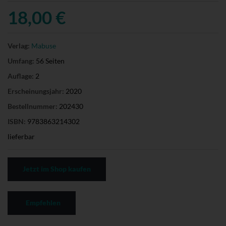
18,00 €
Verlag:
Mabuse
Umfang:
56 Seiten
Auflage:
2
Erscheinungsjahr:
2020
Bestellnummer:
202430
ISBN:
9783863214302
lieferbar
Jetzt im Shop kaufen
Empfehlen