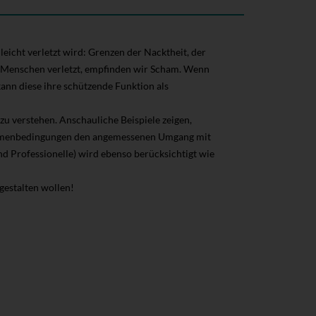
eicht verletzt wird: Grenzen der Nacktheit, der
en Menschen verletzt, empfinden wir Scham. Wenn
n diese ihre schützende Funktion als
zu verstehen. Anschauliche Beispiele zeigen,
ahmenbedingungen den angemessenen Umgang mit
d Professionelle) wird ebenso berücksichtigt wie
gestalten wollen!