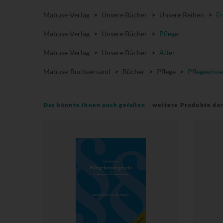
Mabuse-Verlag
>
Unsere Bücher
>
Unsere Reihen
>
Er
Mabuse-Verlag
>
Unsere Bücher
>
Pflege
Mabuse-Verlag
>
Unsere Bücher
>
Alter
Mabuse-Buchversand
>
Bücher
>
Pflege
>
Pflegewiss
Das könnte Ihnen auch gefallen
weitere Produkte de