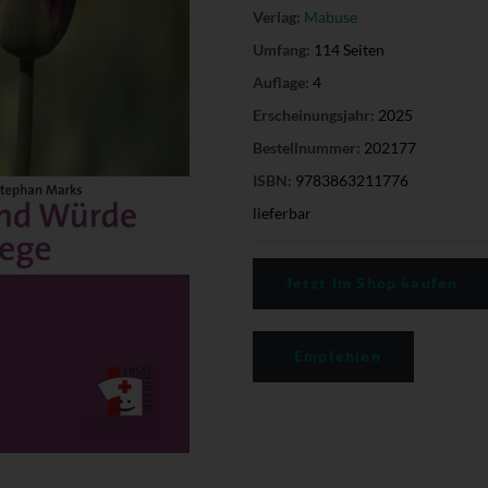
Verlag:
Mabuse
Umfang:
114 Seiten
Auflage:
4
Erscheinungsjahr:
2025
Bestellnummer:
202177
ISBN:
9783863211776
lieferbar
Jetzt im Shop kaufen
Empfehlen