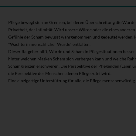
Pflege bewegt sich an Grenzen, bei deren Überschreitung die Würde l
Privatheit, der Intimität. Wird unsere Würde oder die eines ander
Gefühle der Scham bewusst wahrgenommen und gedeutet werden, kan
"Wächterin menschlicher Würde" entfalten.
Dieser Ratgeber hilft, Würde und Scham in Pflegesituationen besser 
hinter welchen Masken Scham sich verbergen kann und welche R
Schamgrenzen erschweren. Die Perspektive der Pflegenden (Laien un
die Perspektive der Menschen, denen Pflege zuteilwird.
Eine einzigartige Unterstützung für alle, die Pflege menschenwürdig 