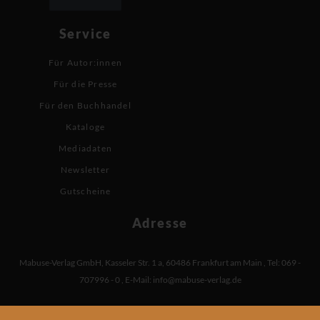
Service
Für Autor:innen
Für die Presse
Für den Buchhandel
Kataloge
Mediadaten
Newsletter
Gutscheine
Adresse
Mabuse-Verlag GmbH
,
Kasseler Str. 1 a
,
60486 Frankfurt am Main
,
Tel: 069 -
707996 - 0
,
E-Mail:
info@mabuse-verlag.de