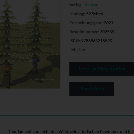
Verlag:
Mabuse
Umfang:
52 Seiten
Erscheinungsjahr:
2021
Bestellnummer:
202559
ISBN:
9783863215590
lieferbar
Jetzt im Shop kaufen
Empfehlen
Tina Tannenbaum liebt den Wald, seine tierischen Bewohner und ihr