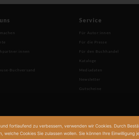
 uns
Service
 machen
Für Autor:innen
hte
Für die Presse
hpartner:innen
Für den Buchhandel
Kataloge
buse-Buchversand
Mediadaten
Newsletter
Gutscheine
n und fortlaufend zu verbessern, verwenden wir Cookies. Durch Bes
welche Cookies Sie zulassen wollen. Sie können Ihre Einwilligung je