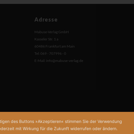
Adresse
Mabuse-Verlag GmbH
Kasseler Str. 1 a
60486 Frankfurt am Main
Tel: 069 - 707996 - 0
E-Mail:
info@mabuse-verlag.de
tätigen des Buttons »Akzeptieren« stimmen Sie der Verwendung
derzeit mit Wirkung für die Zukunft widerrufen oder ändern.