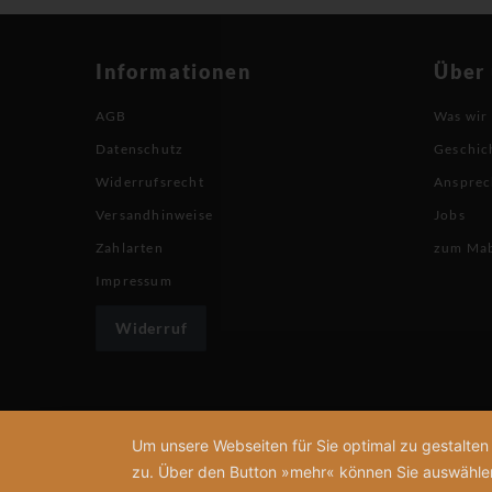
Informationen
Über
AGB
Was wir
Datenschutz
Geschic
Widerrufsrecht
Ansprec
Versandhinweise
Jobs
Zahlarten
zum Ma
Impressum
Widerruf
Um unsere Webseiten für Sie optimal zu gestalte
zu. Über den Button »mehr« können Sie auswählen, 