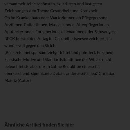
versammelt seine schönsten, skurrilsten und lustigsten
Zeichnungen zum Thema Gesundheit und Krankheit.
Ob im Krankenhaus oder Wartezimmer, ob Pflegepersonal,
ÄrztInnen, PatientInnen, MasseurInnen, AltenpflegerInnen,
ApothekerInnen, ForscherInnen, Hebammen oder Schwangere:
BECK bürstet den Alltag im Gesundheitswesen zeichnerisch
wundervoll gegen den Strich.
„Beck zeichnet sparsam, zielgerichtet und pointiert. Er scheut
klassische Motive und Standardsituationen des Witzes nicht,
beleuchtet sie aber durch kühne Reduktion einerseits,
überraschend, signifikante Details andererseits neu.“ Christian
Maintz (Autor)
Ähnliche Artikel finden Sie hier