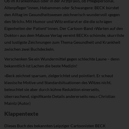
Ob im Krankenhaus oder in der Arztpraxis, ob Pflegepersonal,
Altenpfleger*innen, Hebammen oder Schwangere: BECK bürstet
den Alltag im Gesundheitswesen zeichnerisch wundervoll »gegen
den Strich«. Mit Humor und Witz entlarvt er die die schrägen
Eigenheiten der Patient*innen. Der Cartoon-Band »Warten auf den
Doktor« aus dem Mabuse Verlag vereint BECKs schönste, skurrilste
und lustigste Zeichnungen zum Thema Gesundheit und Krankheit
zwischen zwei Buchdeckeln.
Verschenken Sie ein Wundermittel gegen schlechte Laune – denn
bekanntlich ist Lachen die beste Medizin!
»Beck zeichnet sparsam, zielgerichtet und pointiert. Er scheut
klassische Motive und Standardsituationen des Witzes nicht,
beleuchtet sie aber durch kühne Reduktion einerseits,
überraschend, signifikante Details andererseits neu.« Christian
Maintz (Autor)
Klappentexte
Dieses Buch des bekannten Leipziger Cartoonisten BECK