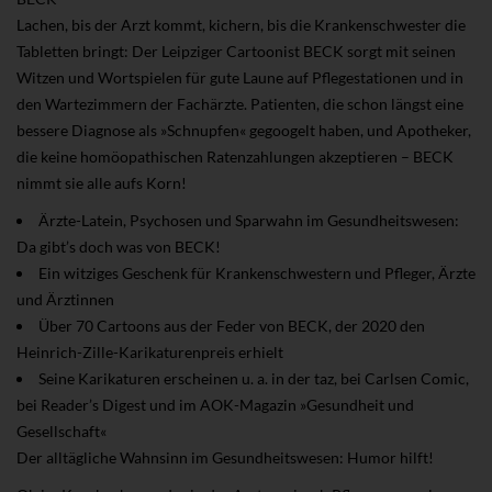
Lachen, bis der Arzt kommt, kichern, bis die Krankenschwester die
Tabletten bringt: Der Leipziger Cartoonist BECK sorgt mit seinen
Witzen und Wortspielen für gute Laune auf Pflegestationen und in
den Wartezimmern der Fachärzte. Patienten, die schon längst eine
bessere Diagnose als »Schnupfen« gegoogelt haben, und Apotheker,
die keine homöopathischen Ratenzahlungen akzeptieren – BECK
nimmt sie alle aufs Korn!
Ärzte-Latein, Psychosen und Sparwahn im Gesundheitswesen:
Da gibt’s doch was von BECK!
Ein witziges Geschenk für Krankenschwestern und Pfleger, Ärzte
und Ärztinnen
Über 70 Cartoons aus der Feder von BECK, der 2020 den
Heinrich-Zille-Karikaturenpreis erhielt
Seine Karikaturen erscheinen u. a. in der taz, bei Carlsen Comic,
bei Reader’s Digest und im AOK-Magazin »Gesundheit und
Gesellschaft«
Der alltägliche Wahnsinn im Gesundheitswesen: Humor hilft!