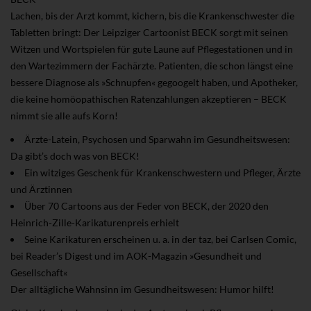
Lachen, bis der Arzt kommt, kichern, bis die Krankenschwester die
Tabletten bringt: Der Leipziger Cartoonist BECK sorgt mit seinen
Witzen und Wortspielen für gute Laune auf Pflegestationen und in
den Wartezimmern der Fachärzte. Patienten, die schon längst eine
bessere Diagnose als »Schnupfen« gegoogelt haben, und Apotheker,
die keine homöopathischen Ratenzahlungen akzeptieren – BECK
nimmt sie alle aufs Korn!
Ärzte-Latein, Psychosen und Sparwahn im Gesundheitswesen:
Da gibt’s doch was von BECK!
Ein witziges Geschenk für Krankenschwestern und Pfleger, Ärzte
und Ärztinnen
Über 70 Cartoons aus der Feder von BECK, der 2020 den
Heinrich-Zille-Karikaturenpreis erhielt
Seine Karikaturen erscheinen u. a. in der taz, bei Carlsen Comic,
bei Reader’s Digest und im AOK-Magazin »Gesundheit und
Gesellschaft«
Der alltägliche Wahnsinn im Gesundheitswesen: Humor hilft!