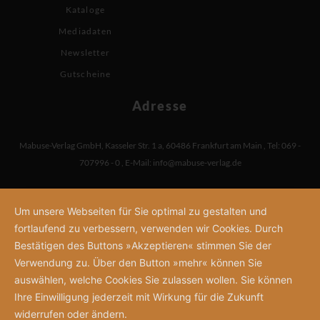
Kataloge
Mediadaten
Newsletter
Gutscheine
Adresse
Mabuse-Verlag GmbH
,
Kasseler Str. 1 a
,
60486 Frankfurt am Main
,
Tel: 069 -
707996 - 0
,
E-Mail:
info@mabuse-verlag.de
Um unsere Webseiten für Sie optimal zu gestalten und
fortlaufend zu verbessern, verwenden wir Cookies. Durch
Bestätigen des Buttons »Akzeptieren« stimmen Sie der
Verwendung zu. Über den Button »mehr« können Sie
auswählen, welche Cookies Sie zulassen wollen. Sie können
Ihre Einwilligung jederzeit mit Wirkung für die Zukunft
widerrufen oder ändern.