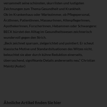
versammelt seine schönsten, skurrilsten und lustigsten
Zeichnungen zum Thema Gesundheit und Krankheit.
Ob im Krankenhaus oder Wartezimmer, ob Pflegepersonal,
ÄrztInnen, PatientInnen, MasseurInnen, AltenpflegerInnen,
ApothekerInnen, ForscherInnen, Hebammen oder Schwangere:
BECK bürstet den Alltag im Gesundheitswesen zeichnerisch
wundervoll gegen den Strich.
„Beck zeichnet sparsam, zielgerichtet und pointiert. Er scheut
klassische Motive und Standardsituationen des Witzes nicht,
beleuchtet sie aber durch kühne Reduktion einerseits,
überraschend, signifikante Details andererseits neu.“ Christian
Maintz (Autor)
Ähnliche Artikel finden Sie hier