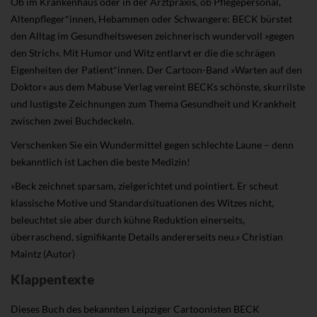
Ob im Krankenhaus oder in der Arztpraxis, ob Pflegepersonal,
Altenpfleger*innen, Hebammen oder Schwangere: BECK bürstet
den Alltag im Gesundheitswesen zeichnerisch wundervoll »gegen
den Strich«. Mit Humor und Witz entlarvt er die die schrägen
Eigenheiten der Patient*innen. Der Cartoon-Band »Warten auf den
Doktor« aus dem Mabuse Verlag vereint BECKs schönste, skurrilste
und lustigste Zeichnungen zum Thema Gesundheit und Krankheit
zwischen zwei Buchdeckeln.
Verschenken Sie ein Wundermittel gegen schlechte Laune – denn
bekanntlich ist Lachen die beste Medizin!
»Beck zeichnet sparsam, zielgerichtet und pointiert. Er scheut
klassische Motive und Standardsituationen des Witzes nicht,
beleuchtet sie aber durch kühne Reduktion einerseits,
überraschend, signifikante Details andererseits neu.« Christian
Maintz (Autor)
Klappentexte
Dieses Buch des bekannten Leipziger Cartoonisten BECK