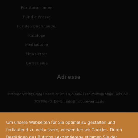
Für Autor:innen
Für die Presse
Für den Buchhandel
Kataloge
Mediadaten
Newsletter
Gutscheine
Adresse
Mabuse-Verlag GmbH
,
Kasseler Str. 1 a
,
60486 Frankfurt am Main
,
Tel: 069 -
707996 - 0
,
E-Mail:
info@mabuse-verlag.de
Um unsere Webseiten für Sie optimal zu gestalten und
fortlaufend zu verbessern, verwenden wir Cookies. Durch
Bestätigen des Buttons »Akzeptieren« stimmen Sie der