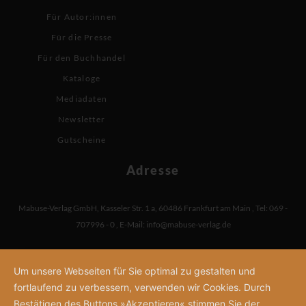
Für Autor:innen
Für die Presse
Für den Buchhandel
Kataloge
Mediadaten
Newsletter
Gutscheine
Adresse
Mabuse-Verlag GmbH
,
Kasseler Str. 1 a
,
60486 Frankfurt am Main
,
Tel: 069 -
707996 - 0
,
E-Mail:
info@mabuse-verlag.de
Um unsere Webseiten für Sie optimal zu gestalten und
fortlaufend zu verbessern, verwenden wir Cookies. Durch
Bestätigen des Buttons »Akzeptieren« stimmen Sie der